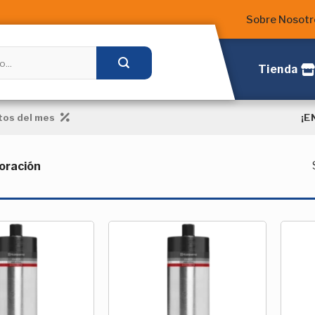
Sobre Nosotr
Tienda
¡E
os del mes
oración
Añadir
Añadir
a la
a la
Lista de
Lista de
deseos
deseos