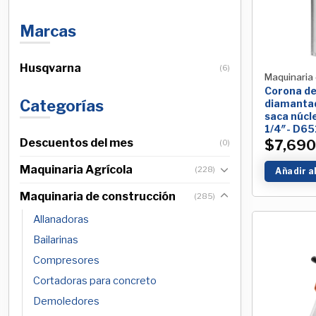
Marcas
Husqvarna
(6)
Maquinaria 
Corona de
Categorías
diamanta
saca núcl
1/4″- D6
Descuentos del mes
$
7,690
(0)
Maquinaria Agrícola
(228)
Añadir a
Maquinaria de construcción
(285)
Allanadoras
Bailarinas
Compresores
Cortadoras para concreto
Demoledores