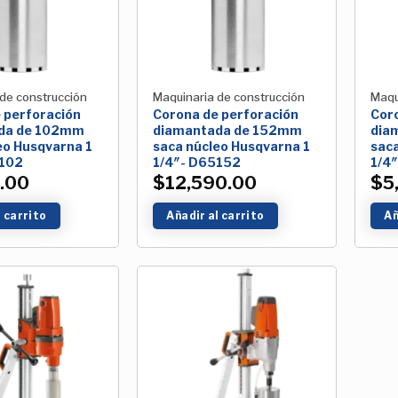
de construcción
Maquinaria de construcción
Maqu
 perforación
Corona de perforación
Cor
da de 102mm
diamantada de 152mm
dia
eo Husqvarna 1
saca núcleo Husqvarna 1
saca
5102
1/4″- D65152
1/4
.00
$
12,590.00
$
5
l carrito
Añadir al carrito
Añ
Añadir
Añadir
a la
a la
Lista de
Lista de
deseos
deseos