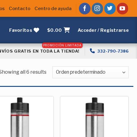
os
Contacto
Centro de ayuda
Favoritos
$
0.00
Acceder / Registrarse
NVÍOS GRATIS EN TODA LA TIENDA!
332-790-7386
Showing all 6 results
Añadir
Añadir
a la
a la
Lista de
Lista de
deseos
deseos