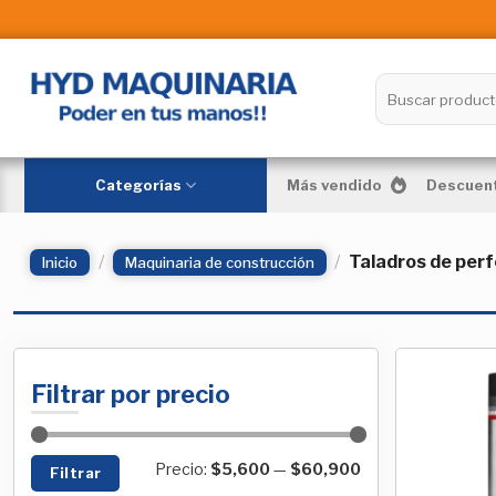
Skip
to
content
Buscar
por:
Categorías
Más vendido
Descuent
/
/
Taladros de perf
Inicio
Maquinaria de construcción
Filtrar por precio
Precio
Precio
Precio:
$5,600
—
$60,900
Filtrar
mínimo
máximo