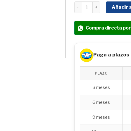
Corona de perforación di
Añadir a
Compra directa po
Paga a plazos
PLAZO
3 meses
6 meses
9 meses