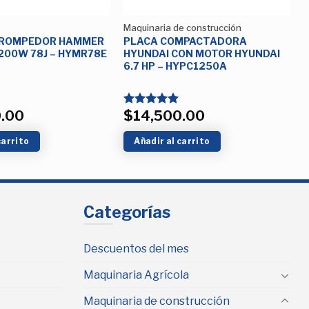
Maquinaria de construcción
 ROMPEDOR HAMMER
PLACA COMPACTADORA
200W 78J – HYMR78E
HYUNDAI CON MOTOR HYUNDAI
6.7 HP – HYPC1250A
0.00
$
14,500.00
Valorado
con
5.00
de 5
carrito
Añadir al carrito
Categorías
Descuentos del mes
Maquinaria Agrícola
Maquinaria de construcción