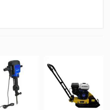
Añadir
Añadir
a la
a la
Lista de
Lista de
deseos
deseos