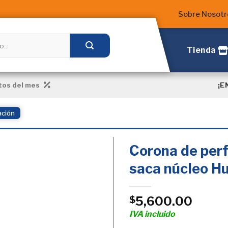
Sobre Nosotr
Tienda
¡E
os del mes
ación
Corona de per
saca núcleo H
Añadir
a la
5,600.00
$
Lista
de
IVA incluido
deseos