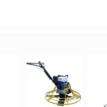
Añadir
Añadir
a la
a la
Lista de
Lista de
deseos
deseos