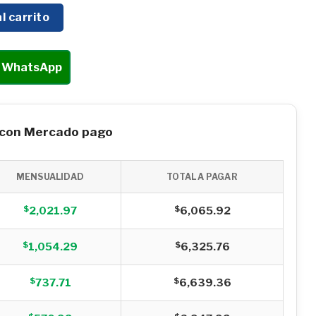
amantada de 52mm saca núcleo Husqvarna 1 1/4"- D6552 cant
l carrito
r WhatsApp
 con Mercado pago
MENSUALIDAD
TOTAL A PAGAR
$
$
2,021.97
6,065.92
$
$
1,054.29
6,325.76
$
$
737.71
6,639.36