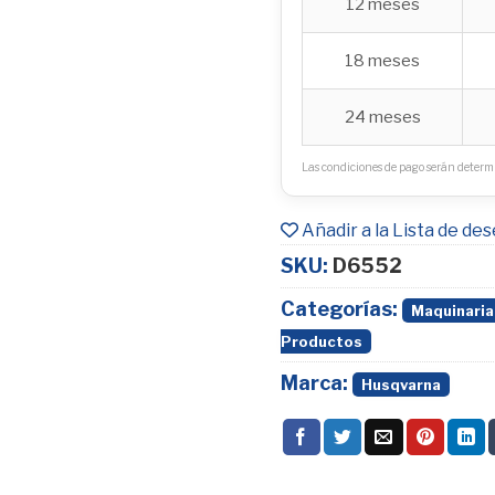
12 meses
18 meses
24 meses
Las condiciones de pago serán determi
Añadir a la Lista de de
SKU:
D6552
Categorías:
Maquinaria
Productos
Marca:
Husqvarna