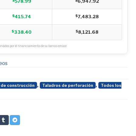
$
$
578.99
6,947.92
$
$
415.74
7,483.28
$
$
338.40
8,121.68
nados por el financiamiento de su banco emisor.
seos
,
,
 de construcción
Taladros de perforación
Todos los