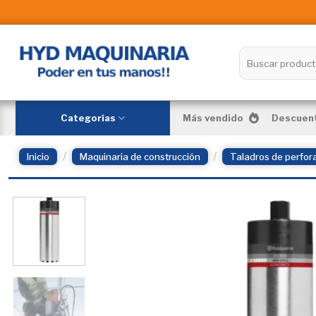
Skip
to
content
Buscar
por:
Categorías
Más vendido
Descuent
/
/
Inicio
Maquinaria de construcción
Taladros de perfor