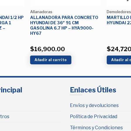
Allanadoras
Demoledores
DAI 1/2 HP
ALLANADORA PARA CONCRETO
MARTILLO
RGA 1
HYUNDAI DE 36″ 91 CM
HYUNDAI 2
Z –
GASOLINA 6.7 HP – HYA9000-
HY67
$
16,900.00
$
24,72
Añadir al carrito
Añadir al 
incipal
Enlaces Útiles
Envíos y devoluciones
tros
Política de Privacidad
Términos y Condiciones