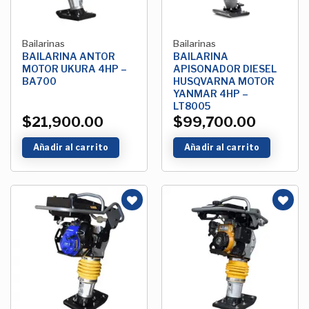
Bailarinas
Bailarinas
BAILARINA ANTOR
BAILARINA
MOTOR UKURA 4HP –
APISONADOR DIESEL
BA700
HUSQVARNA MOTOR
YANMAR 4HP –
LT8005
$
21,900.00
$
99,700.00
Añadir al carrito
Añadir al carrito
Añadir
Añadir
a la
a la
Lista de
Lista de
deseos
deseos