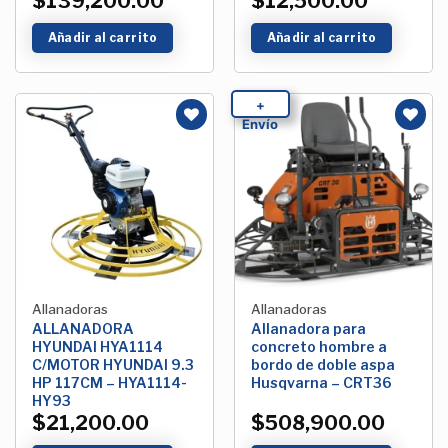
$
139,200.00
$
12,500.00
Añadir al carrito
Añadir al carrito
+
Envío
Añadir
Añadir
a la
a la
Lista de
Lista de
deseos
deseos
Allanadoras
Allanadoras
ALLANADORA
Allanadora para
HYUNDAI HYA1114
concreto hombre a
C/MOTOR HYUNDAI 9.3
bordo de doble aspa
HP 117CM – HYA1114-
Husqvarna – CRT36
HY93
$
21,200.00
$
508,900.00