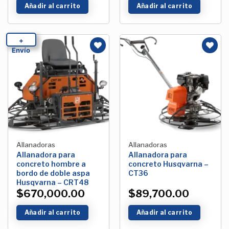
Añadir al carrito
Añadir al carrito
+
Envío
Añadir
Añadir
a la
a la
Lista de
Lista de
deseos
deseos
Allanadoras
Allanadoras
Allanadora para
Allanadora para
concreto hombre a
concreto Husqvarna –
bordo de doble aspa
CT36
Husqvarna – CRT48
$
670,000.00
$
89,700.00
Añadir al carrito
Añadir al carrito