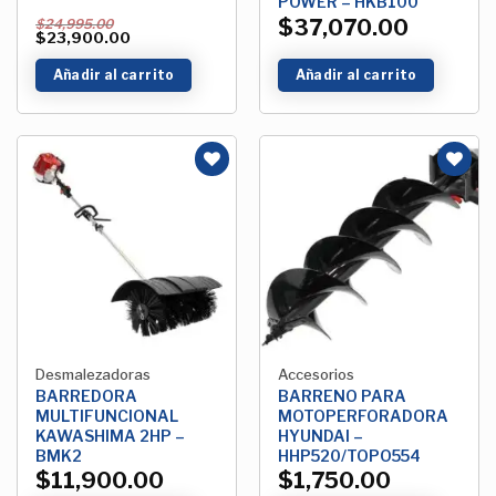
POWER – HKB100
$
37,070.00
$
24,995.00
$
23,900.00
Añadir al carrito
Añadir al carrito
Añadir
Añadir
a la
a la
Lista de
Lista de
deseos
deseos
Desmalezadoras
Accesorios
BARREDORA
BARRENO PARA
MULTIFUNCIONAL
MOTOPERFORADORA
KAWASHIMA 2HP –
HYUNDAI –
BMK2
HHP520/TOPO554
$
11,900.00
$
1,750.00