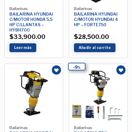
Bailarinas
Bailarinas
BAILARINA HYUNDAI
BAILARINA HYUNDAI
C/MOTOR HONDA 5.5
C/MOTOR HYUNDAI 4
HP C/LLANTAS –
HP – FORTE750
HYBH700
$
33,900.00
$
28,500.00
Leer más
Añadir al carrito
9
%
Añadir
Añadir
a la
a la
Lista de
Lista de
deseos
deseos
Bailarinas
Bailarinas