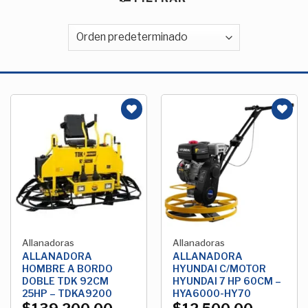
Añadir
Añadir
a la
a la
Lista de
Lista de
deseos
deseos
Allanadoras
Allanadoras
ALLANADORA
ALLANADORA
HOMBRE A BORDO
HYUNDAI C/MOTOR
DOBLE TDK 92CM
HYUNDAI 7 HP 60CM –
25HP – TDKA9200
HYA6000-HY70