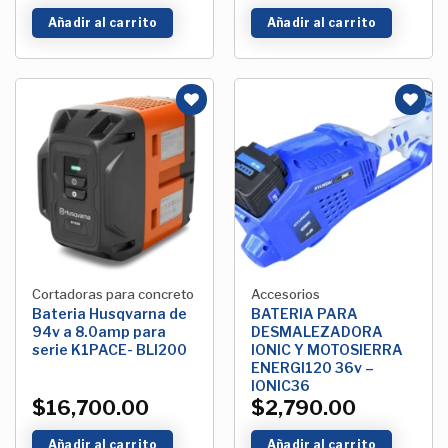
Añadir al carrito
Añadir al carrito
Añadir
Añadir
a la
a la
Lista de
Lista de
deseos
deseos
Cortadoras para concreto
Accesorios
Bateria Husqvarna de
BATERIA PARA
94v a 8.0amp para
DESMALEZADORA
serie K1PACE- BLI200
IONIC Y MOTOSIERRA
ENERGI120 36v –
IONIC36
$
16,700.00
$
2,790.00
Añadir al carrito
Añadir al carrito