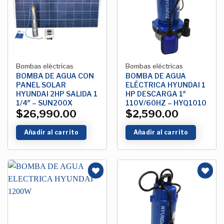
Lista de
Lista de
deseos
deseos
Bombas eléctricas
Bombas eléctricas
BOMBA DE AGUA CON
BOMBA DE AGUA
PANEL SOLAR
ELÉCTRICA HYUNDAI 1
HYUNDAI 2HP SALIDA 1
HP DESCARGA 1″
1/4″ – SUN200X
110V/60HZ – HYQ1010
$
26,990.00
$
2,590.00
Añadir al carrito
Añadir al carrito
Añadir
Añadir
a la
a la
Lista de
Lista de
deseos
deseos