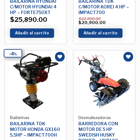
BAILARINA HYUNDAI
BAILARINA TDK
C/MOTOR HYUNDAI 4
C/MOTOR KOREI 4 HP –
HP – FORTE750XT
IMPACT700
$
25,890.00
$
22,900.00
$
20,900.00
Añadir al carrito
Añadir al carrito
4
%
Añadir
Añadir
a la
a la
Lista de
Lista de
deseos
deseos
Bailarinas
Desmalezadoras
BAILARINA TDK
BARREDORA CON
MOTOR HONDA GX160
MOTOR DE 5 HP
5.5HP – IMPACT700H
SWEDISH HUSKY