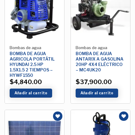
Añadir
Añadir
a la
a la
Lista de
Lista de
deseos
deseos
Bombas de agua
Bombas de agua
BOMBA DE AGUA
BOMBA DE AGUA
AGRICOLA PORTÁTIL
ANTARIX A GASOLINA
HYUNDAI 2.5 HP
20HP 4X4 ELÉCTRICO
1.5X1.5 2 TIEMPOS –
– MC4UK20
HYWF1550
$
4,840.00
$
37,900.00
Añadir al carrito
Añadir al carrito
Añadir
Añadir
a la
a la