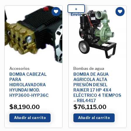
+
Envío
Añadir
Añadir
a la
a la
Lista de
Lista de
deseos
deseos
Accesorios
Bombas de agua
BOMBA CABEZAL
BOMBA DE AGUA
PARA
AGRICOLA ALTA
HIDROLAVADORA
PRESIÓN DIESEL
HYUNDAI MOD.
RAIKER 17 HP 4X4
HYP3600-HYP36C
ELÉCTRICO 4 TIEMPOS
– RBL4417
$
8,190.00
$
76,115.00
Añadir al carrito
Añadir al carrito