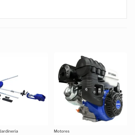
Añadir
Añadir
a la
a la
Lista de
Lista de
deseos
deseos
 Jardineria
Motores