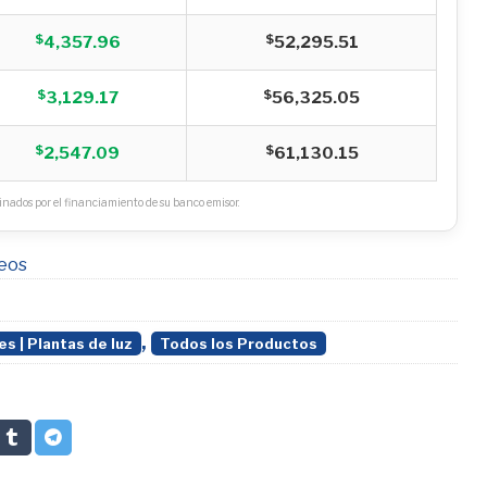
$
$
4,357.96
52,295.51
$
$
3,129.17
56,325.05
$
$
2,547.09
61,130.15
nados por el financiamiento de su banco emisor.
seos
,
s | Plantas de luz
Todos los Productos