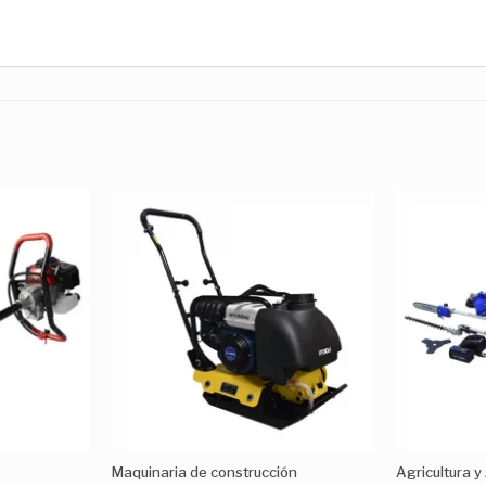
Añadir
Añadir
a la
a la
Lista de
Lista de
deseos
deseos
Maquinaria de construcción
Agricultura y