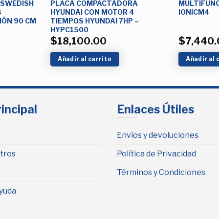
SWEDISH
PLACA COMPACTADORA
MULTIFUNC
3
HYUNDAI CON MOTOR 4
IONICM4
IÓN 90 CM
TIEMPOS HYUNDAI 7HP –
HYPC1500
$
18,100.00
$
7,440.
Añadir al carrito
Añadir al 
incipal
Enlaces Útiles
Envíos y devoluciones
tros
Política de Privacidad
Términos y Condiciones
yuda