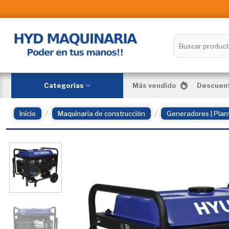
Skip
to
content
Buscar
por:
Categorías
Más vendido
Descuent
/
/
Inicio
Maquinaria de construcción
Generadores | Plant