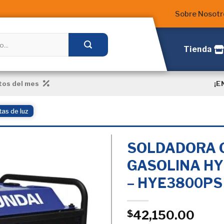
Sobre Nosotr
Tienda
¡E
os del mes
as de luz
SOLDADORA 
GASOLINA HY
– HYE3800PS
Añadir
a la
Lista
de
42,150.00
$
deseos