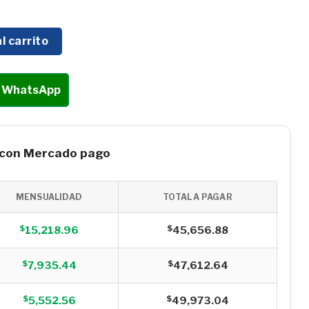
ROFESIONAL GASOLINA HYUNDAI C/MOTOR 15 HP 3800W -
l carrito
r WhatsApp
 con Mercado pago
MENSUALIDAD
TOTAL A PAGAR
$
$
15,218.96
45,656.88
$
$
7,935.44
47,612.64
$
$
5,552.56
49,973.04