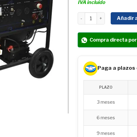
IVA incluido
SOLDADORA GENERADOR P
Añadir a
Compra directa po
Paga a plazos
PLAZO
3 meses
6 meses
9 meses