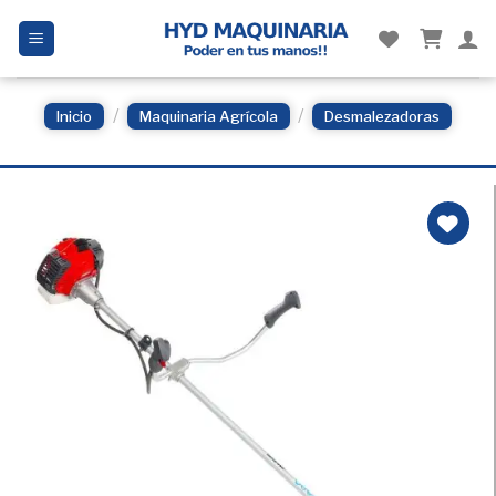
Skip
to
content
/
/
Inicio
Maquinaria Agrícola
Desmalezadoras
Añadir
a la
Lista
de
deseos