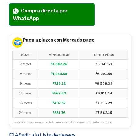
Compra directa por
WhatsApp
Paga a plazos con Mercado pago
PLAZO
MENSUALIDAD
TOTAL A PAGAR
3 meses
$
1,982.26
$
5,946.77
6 meses
$
1,033.58
$
6,201.50
9 meses
$
723.22
$
6,508.94
12 meses
$
567.62
$
6,811.44
18 meses
$
407.57
$
7,336.29
24 meses
$
331.76
$
7,962.15
Las condiciones de pago serán determinados por el financiamiento de su banco emisor.
Añadir a la Lista de deseos