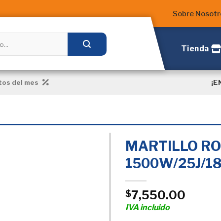
Sobre Nosotr
Tienda
¡E
os del mes
MARTILLO R
1500W/25J/1
Añadir
a la
7,550.00
$
Lista
de
IVA incluido
deseos