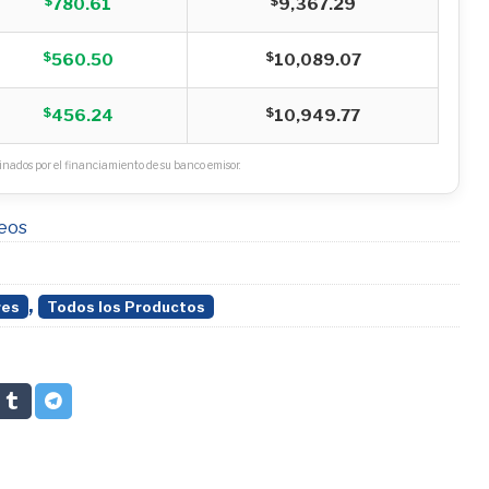
$
$
780.61
9,367.29
$
$
560.50
10,089.07
$
$
456.24
10,949.77
nados por el financiamiento de su banco emisor.
seos
,
res
Todos los Productos