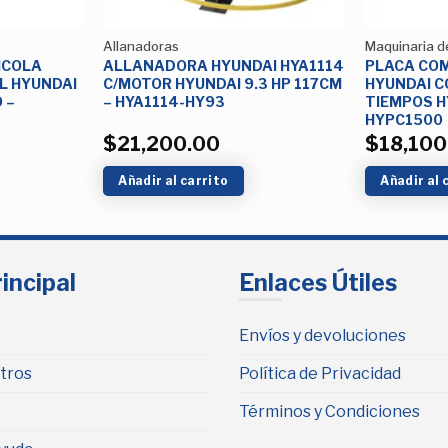
Allanadoras
Maquinaria d
ICOLA
ALLANADORA HYUNDAI HYA1114
PLACA CO
L HYUNDAI
C/MOTOR HYUNDAI 9.3 HP 117CM
HYUNDAI C
 –
– HYA1114-HY93
TIEMPOS H
HYPC1500
$
21,200.00
$
18,100
Añadir al carrito
Añadir al 
incipal
Enlaces Útiles
Envíos y devoluciones
tros
Política de Privacidad
Términos y Condiciones