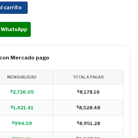
NDAI 1500W/25J/1800GPM - HYMR25E cantidad
l carrito
r WhatsApp
 con Mercado pago
MENSUALIDAD
TOTAL A PAGAR
$
$
2,726.05
8,178.16
$
$
1,421.41
8,528.48
$
$
994.59
8,951.28