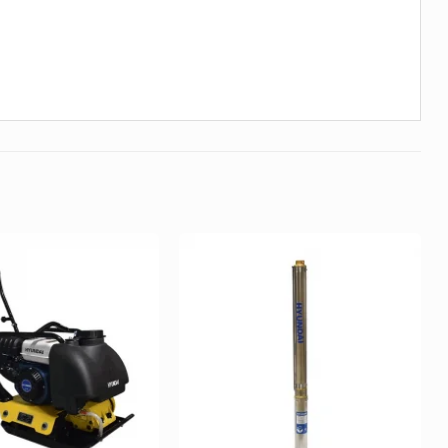
Añadir
Añadir
a la
a la
Lista de
Lista de
deseos
deseos