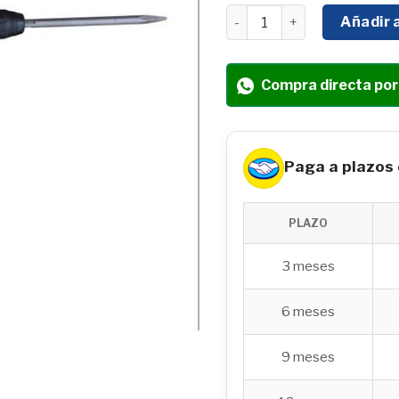
MARTILLO ROMPEDOR HYU
Añadir a
Compra directa po
Paga a plazos
PLAZO
3 meses
6 meses
9 meses