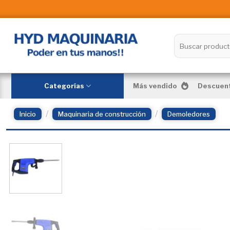
Skip
to
content
Buscar
por:
Categorías
Más vendido
Descuent
/
/
Inicio
Maquinaria de construcción
Demoledores