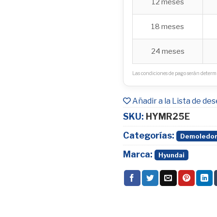
12 meses
18 meses
24 meses
Las condiciones de pago serán determi
Añadir a la Lista de de
SKU:
HYMR25E
Categorías:
Demoledo
Marca:
Hyundai