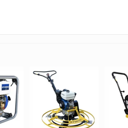
Añadir
Añadir
a la
a la
Lista de
Lista de
deseos
deseos