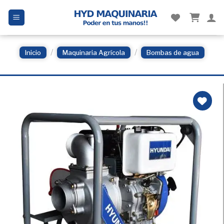
Skip
to
content
/
/
Inicio
Maquinaria Agrícola
Bombas de agua
Añadir
a la
Lista
de
deseos