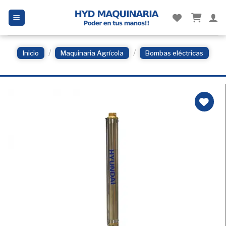
Skip
to
content
/
/
Inicio
Maquinaria Agrícola
Bombas eléctricas
Añadir
a la
Lista
de
deseos