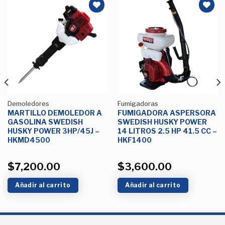
Añadir
Añadir
a la
a la
Lista de
Lista de
deseos
deseos
Demoledores
Fumigadoras
MARTILLO DEMOLEDOR A
FUMIGADORA ASPERSORA
GASOLINA SWEDISH
SWEDISH HUSKY POWER
HUSKY POWER 3HP/45J –
14 LITROS 2.5 HP 41.5 CC –
HKMD4500
HKF1400
$
7,200.00
$
3,600.00
Añadir al carrito
Añadir al carrito