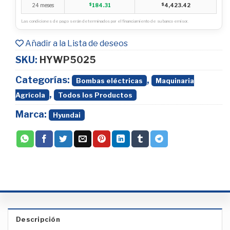
24 meses
$
184.31
$
4,423.42
Las condiciones de pago serán determinados por el financiamiento de su banco emisor.
Añadir a la Lista de deseos
SKU:
HYWP5025
Categorías:
,
Bombas eléctricas
Maquinaria
,
Agrícola
Todos los Productos
Marca:
Hyundai
Descripción