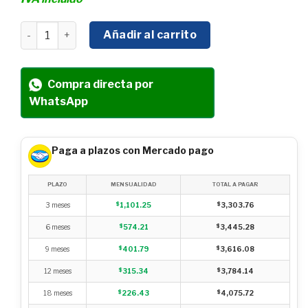
BOMBA DE AGUA HYUNDAI 1/2 HP MONOFÁSICA DESCARG
Añadir al carrito
Compra directa por
WhatsApp
Paga a plazos con Mercado pago
PLAZO
MENSUALIDAD
TOTAL A PAGAR
3 meses
$
1,101.25
$
3,303.76
6 meses
$
574.21
$
3,445.28
9 meses
$
401.79
$
3,616.08
12 meses
$
315.34
$
3,784.14
18 meses
$
226.43
$
4,075.72