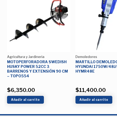
Añadir
a la
Lista de
deseos
Agricultura y Jardineria
Demoledores
MOTOPERFORADORA SWEDISH
MARTILLO DEMOLED
HUSKY POWER 52CC 3
HYUNDAI 1750W/48J
BARRENOS Y EXTENSIÓN 90 CM
HYMR48E
– TOPO554
$
6,350.00
$
11,400.00
Añadir al carrito
Añadir al carrito