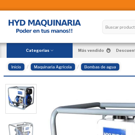
Skip
to
content
Buscar
por:
Categorías
Más vendido
Descuent
/
/
Inicio
Maquinaria Agrícola
Bombas de agua