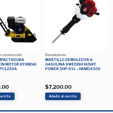
Añadir
Añadir
a la
a la
Lista de
Lista de
deseos
deseos
e construcción
Demoledores
MPACTADORA
MARTILLO DEMOLEDOR A
ON MOTOR HYUNDAI
GASOLINA SWEDISH HUSKY
HYPC1250A
POWER 3HP/45J – HKMD4500
0.00
$
7,200.00
carrito
Añadir al carrito