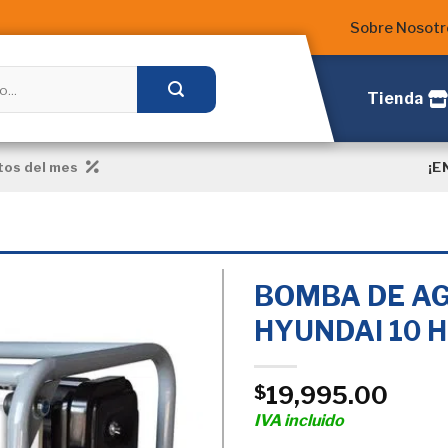
Sobre Nosotr
Tienda
¡E
os del mes
BOMBA DE AG
HYUNDAI 10 
Añadir
a la
19,995.00
$
Lista
de
IVA incluido
deseos