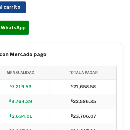
 DIESEL HYUNDAI 10 HP 3X3 - HYWD3010EF cantidad
l carrito
r WhatsApp
 con Mercado pago
MENSUALIDAD
TOTAL A PAGAR
$
$
7,219.53
21,658.58
$
$
3,764.39
22,586.35
$
$
2,634.01
23,706.07