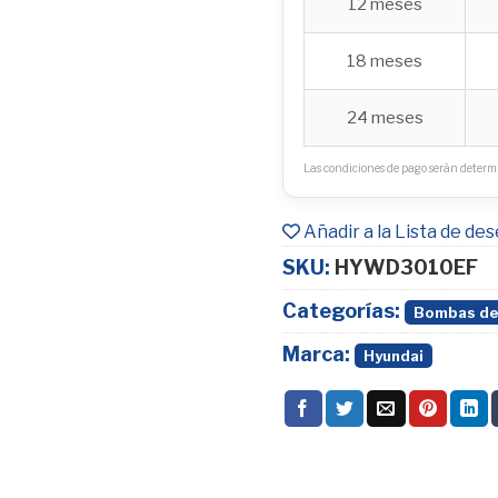
12 meses
18 meses
24 meses
Las condiciones de pago serán determi
Añadir a la Lista de de
SKU:
HYWD3010EF
Categorías:
Bombas de
Marca:
Hyundai