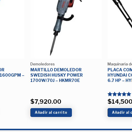
Añadir
Añadir
a la
a la
Lista de
Lista de
deseos
deseos
Demoledores
Maquinaria d
OR
MARTILLO DEMOLEDOR
PLACA CO
/1600GPM –
SWEDISH HUSKY POWER
HYUNDAI C
1700W/70J – HKMR70E
6.7 HP – 
$
7,920.00
$
14,50
Valorado
con
5.00
de 5
Añadir al carrito
Añadir al 