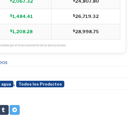
$
$
2,067.32
24,807.80
$
$
1,484.41
26,719.32
$
$
1,208.28
28,998.75
nados por el financiamiento de su banco emisor.
seos
,
 agua
Todos los Productos