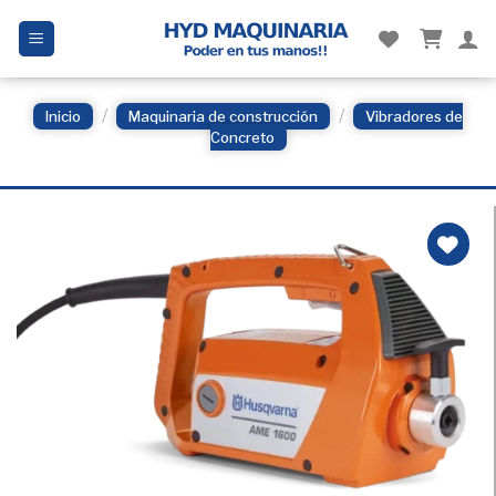
Skip
to
content
/
/
Inicio
Maquinaria de construcción
Vibradores de
Concreto
Añadir
a la
Lista
de
deseos