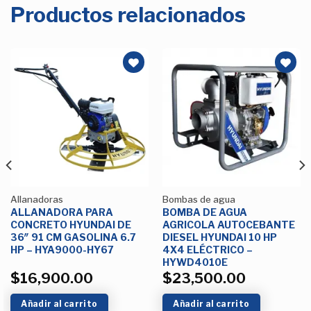
Productos relacionados
Añadir
Añadir
a la
a la
Lista de
Lista de
deseos
deseos
Allanadoras
Bombas de agua
ALLANADORA PARA
BOMBA DE AGUA
CONCRETO HYUNDAI DE
AGRICOLA AUTOCEBANTE
36″ 91 CM GASOLINA 6.7
DIESEL HYUNDAI 10 HP
HP – HYA9000-HY67
4X4 ELÉCTRICO –
HYWD4010E
$
16,900.00
$
23,500.00
Añadir al carrito
Añadir al carrito