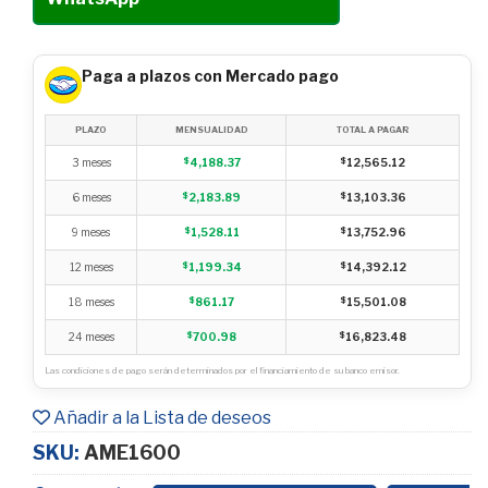
Paga a plazos con Mercado pago
PLAZO
MENSUALIDAD
TOTAL A PAGAR
3 meses
$
4,188.37
$
12,565.12
6 meses
$
2,183.89
$
13,103.36
9 meses
$
1,528.11
$
13,752.96
12 meses
$
1,199.34
$
14,392.12
18 meses
$
861.17
$
15,501.08
24 meses
$
700.98
$
16,823.48
Las condiciones de pago serán determinados por el financiamiento de su banco emisor.
Añadir a la Lista de deseos
SKU:
AME1600