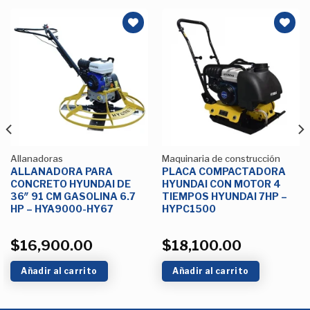
Añadir
Añadir
a la
a la
Lista de
Lista de
deseos
deseos
Allanadoras
Maquinaria de construcción
ALLANADORA PARA
PLACA COMPACTADORA
CONCRETO HYUNDAI DE
HYUNDAI CON MOTOR 4
36″ 91 CM GASOLINA 6.7
TIEMPOS HYUNDAI 7HP –
HP – HYA9000-HY67
HYPC1500
$
16,900.00
$
18,100.00
Añadir al carrito
Añadir al carrito