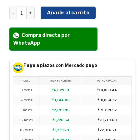
PLACA COMPACTADORA HYUNDAI CON MOTOR 4 TIEMPOS 
Añadir al carrito
Compra directa por
WhatsApp
Paga a plazos con Mercado pago
PLAZO
MENSUALIDAD
TOTAL A PAGAR
3 meses
$
6,029.81
$
18,089.44
6 meses
$
3,144.05
$
18,864.32
9 meses
$
2,199.95
$
19,799.52
12 meses
$
1,726.64
$
20,719.69
18 meses
$
1,239.79
$
22,316.21
24 meses
$
1,009.17
$
24,220.01