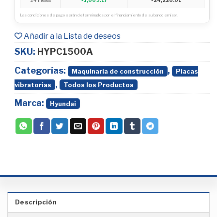
Las condiciones de pago serán determinados por el financiamiento de su banco emisor.
Añadir a la Lista de deseos
SKU:
HYPC1500A
Categorías:
,
Maquinaria de construcción
Placas
,
vibratorias
Todos los Productos
Marca:
Hyundai
Descripción