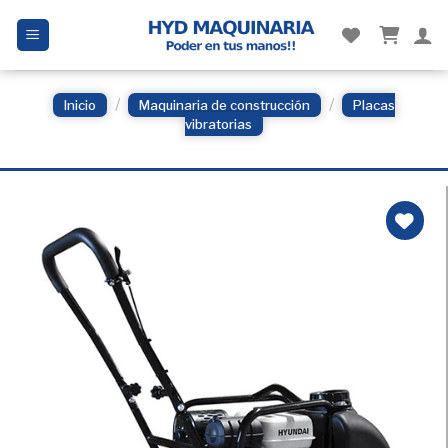
Skip
to
content
/
/
Inicio
Maquinaria de construcción
Placas
vibratorias
Añadir
a la
Lista
de
deseos