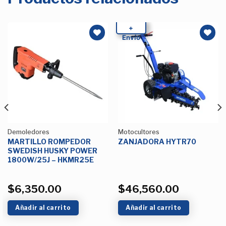
+
Envío
Añadir
Añadir
a la
a la
Lista de
Lista de
deseos
deseos
Demoledores
Motocultores
MARTILLO ROMPEDOR
ZANJADORA HYTR70
SWEDISH HUSKY POWER
1800W/25J – HKMR25E
$
6,350.00
$
46,560.00
Añadir al carrito
Añadir al carrito