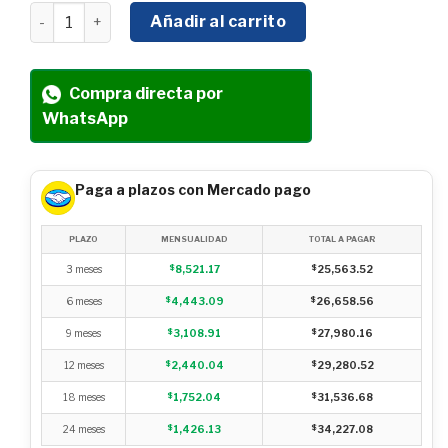
HIDROLAVADORA ELÉCTRICA BIFASICA KERHER 3HP 1800
Añadir al carrito
Compra directa por
WhatsApp
Paga a plazos con Mercado pago
PLAZO
MENSUALIDAD
TOTAL A PAGAR
3 meses
$
8,521.17
$
25,563.52
6 meses
$
4,443.09
$
26,658.56
9 meses
$
3,108.91
$
27,980.16
12 meses
$
2,440.04
$
29,280.52
18 meses
$
1,752.04
$
31,536.68
24 meses
$
1,426.13
$
34,227.08