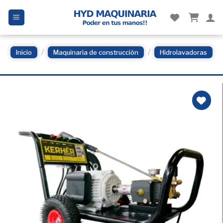
Skip
to
content
/
/
Inicio
Maquinaria de construcción
Hidrolavadoras
Añadir
a la
Lista
de
deseos