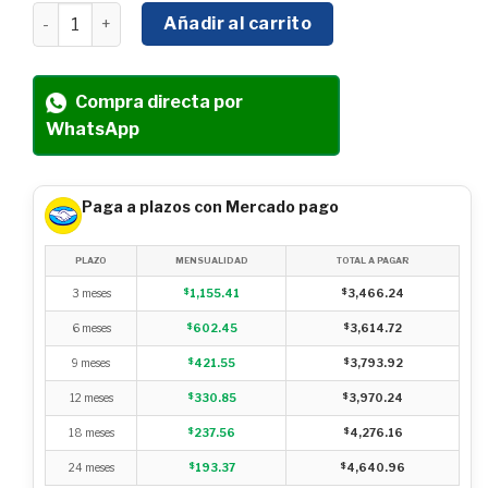
DESMALEZADORA 4 TIEMPOS SWEDISH HUSKY POWER 35 
Añadir al carrito
Compra directa por
WhatsApp
Paga a plazos con Mercado pago
PLAZO
MENSUALIDAD
TOTAL A PAGAR
3 meses
$
1,155.41
$
3,466.24
6 meses
$
602.45
$
3,614.72
9 meses
$
421.55
$
3,793.92
12 meses
$
330.85
$
3,970.24
18 meses
$
237.56
$
4,276.16
24 meses
$
193.37
$
4,640.96