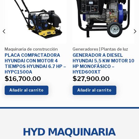
Añadir
Añadir
a la
a la
Lista de
Lista de
deseos
deseos
Maquinaria de construcción
Generadores | Plantas de luz
PLACA COMPACTADORA
GENERADOR A DIESEL
HYUNDAI CON MOTOR 4
HYUNDAI 5.5 KW MOTOR 10
TIEMPOS HYUNDAI 6.7 HP –
HP MONOFÁSICO –
HYPC1500A
HYED600XT
$
16,700.00
$
27,900.00
Añadir al carrito
Añadir al carrito