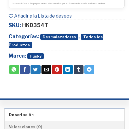
Las condiciones de pago serán determinados por el financiamiento de su banco emisor.
Añadir a la Lista de deseos
SKU:
HKD354T
Categorías:
,
Desmalezadoras
Todos los
Productos
Marca:
Husky
Descripción
Valoraciones (0)