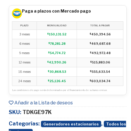
Paga a plazos con Mercado pago
PLAZO
MENSUALIDAD
TOTAL A PAGAR
3 meses
$
150,131.52
$
450,394.56
6 meses
$
78,281.28
$
469,687.68
9 meses
$
54,774.72
$
492,972.48
12 meses
$
42,990.26
$
515,883.06
18 meses
$
30,868.53
$
555,633.54
24 meses
$
25,126.45
$
603,034.74
Las condiciones de pago serán determinados por el financiamiento de su banco emisor.
Añadir a la Lista de deseos
SKU:
TDKGE97K
Categorías:
,
Generadores estacionarios
Todos los