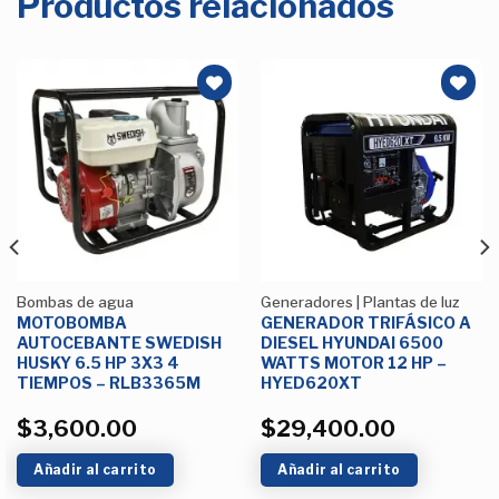
Productos relacionados
Añadir
Añadir
a la
a la
Lista de
Lista de
deseos
deseos
Bombas de agua
Generadores | Plantas de luz
MOTOBOMBA
GENERADOR TRIFÁSICO A
AUTOCEBANTE SWEDISH
DIESEL HYUNDAI 6500
HUSKY 6.5 HP 3X3 4
WATTS MOTOR 12 HP –
TIEMPOS – RLB3365M
HYED620XT
$
3,600.00
$
29,400.00
Añadir al carrito
Añadir al carrito