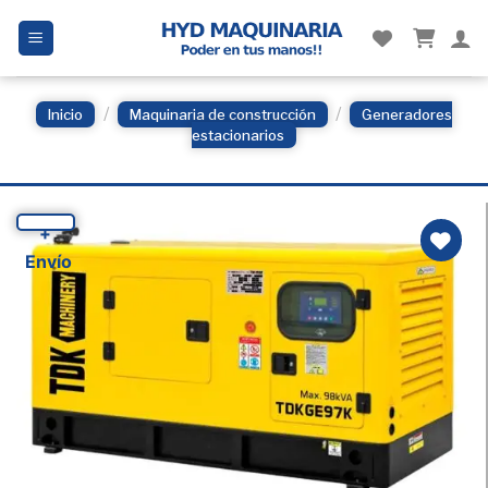
Skip
to
content
/
/
Inicio
Maquinaria de construcción
Generadores
estacionarios
+
Envío
Añadir
a la
Lista
de
deseos