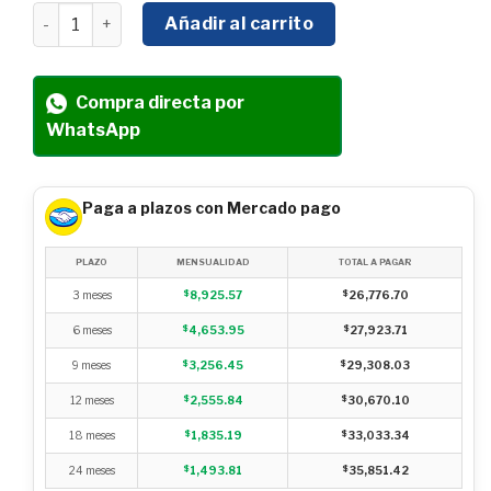
COMPRESOR HYUNDAI 200 LTS C/MOTOR A GASOLINA 9.3
Añadir al carrito
Compra directa por
WhatsApp
Paga a plazos con Mercado pago
PLAZO
MENSUALIDAD
TOTAL A PAGAR
3 meses
$
8,925.57
$
26,776.70
6 meses
$
4,653.95
$
27,923.71
9 meses
$
3,256.45
$
29,308.03
12 meses
$
2,555.84
$
30,670.10
18 meses
$
1,835.19
$
33,033.34
24 meses
$
1,493.81
$
35,851.42