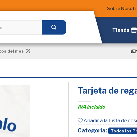
Sobre Nosotr
Tienda
¡E
os del mes
Tarjeta de reg
IVA incluido
Añadir
a la
Añadir a la Lista de de
Lista
de
Categoría:
Todos los P
deseos