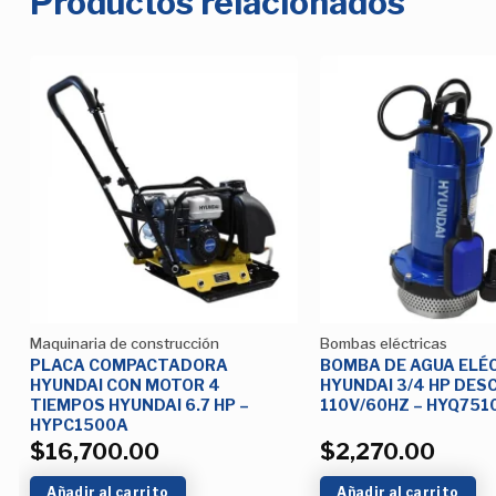
Productos relacionados
Añadir
a la
Lista de
deseos
Maquinaria de construcción
Bombas eléctricas
PLACA COMPACTADORA
BOMBA DE AGUA ELÉ
HYUNDAI CON MOTOR 4
HYUNDAI 3/4 HP DES
TIEMPOS HYUNDAI 6.7 HP –
110V/60HZ – HYQ751
HYPC1500A
$
16,700.00
$
2,270.00
Añadir al carrito
Añadir al carrito