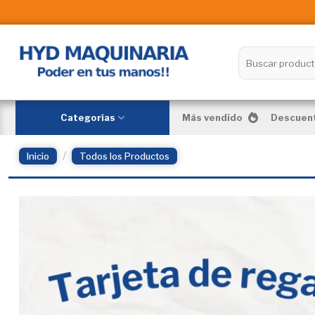
Skip
to
content
Buscar
por:
Categorías
Más vendido
Descuent
/
Inicio
Todos los Productos