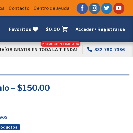
os
Contacto
Centro de ayuda
Favoritos
$
0.00
Acceder / Registrarse
NVÍOS GRATIS EN TODA LA TIENDA!
332-790-7386
alo – $150.00
seos
roductos