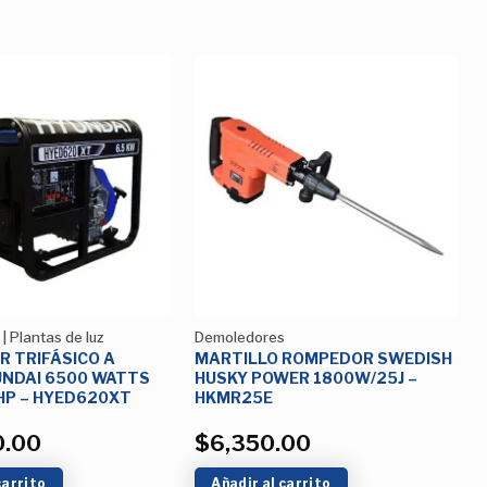
Añadir
Añadir
a la
a la
Lista de
Lista de
deseos
deseos
 Plantas de luz
Demoledores
 TRIFÁSICO A
MARTILLO ROMPEDOR SWEDISH
UNDAI 6500 WATTS
HUSKY POWER 1800W/25J –
HP – HYED620XT
HKMR25E
0.00
$
6,350.00
carrito
Añadir al carrito