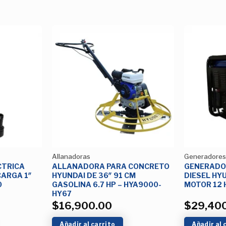
Añadir
Añadir
a la
a la
Lista de
Lista de
deseos
deseos
Allanadoras
Generadores |
CTRICA
ALLANADORA PARA CONCRETO
GENERADOR
CARGA 1″
HYUNDAI DE 36″ 91 CM
DIESEL HY
0
GASOLINA 6.7 HP – HYA9000-
MOTOR 12 
HY67
$
16,900.00
$
29,40
Añadir al carrito
Añadir al 