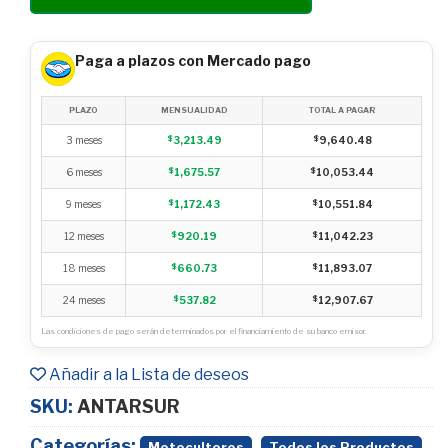
Paga a plazos con Mercado pago
PLAZO
MENSUALIDAD
TOTAL A PAGAR
3 meses
$
3,213.49
$
9,640.48
6 meses
$
1,675.57
$
10,053.44
9 meses
$
1,172.43
$
10,551.84
12 meses
$
920.19
$
11,042.23
18 meses
$
660.73
$
11,893.07
24 meses
$
537.82
$
12,907.67
Las condiciones de pago serán determinados por el financiamiento de su banco emisor.
Añadir a la Lista de deseos
SKU:
ANTARSUR
Categorías:
,
Motocultores
Todos los Productos