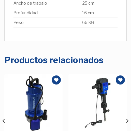
Ancho de trabajo
25 cm
Profundidad
16 cm
Peso
66 KG
Productos relacionados
Añadir
Añadir
a la
a la
Lista de
Lista de
deseos
deseos