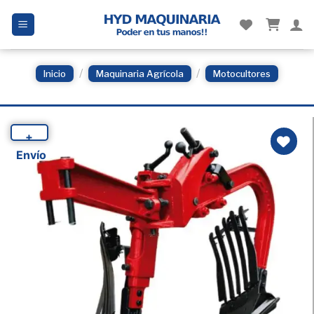
Skip
to
content
/
/
Inicio
Maquinaria Agrícola
Motocultores
+
Envío
Añadir
a la
Lista
de
deseos