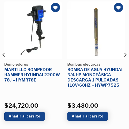
Añadir
Añadir
a la
a la
Lista de
Lista de
deseos
deseos
Demoledores
Bombas eléctricas
MARTILLO ROMPEDOR
BOMBA DE AGUA HYUNDAI
HAMMER HYUNDAI 2200W
3/4 HP MONOFÁSICA
78J – HYMR78E
DESCARGA 1 PULGADAS
110V/60HZ – HYWP7525
$
24,720.00
$
3,480.00
Añadir al carrito
Añadir al carrito