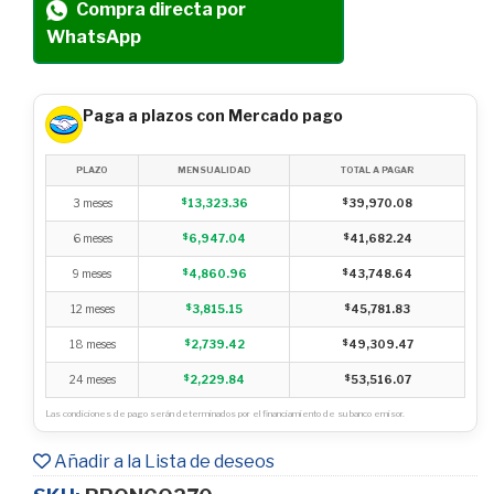
Compra directa por
WhatsApp
Paga a plazos con Mercado pago
PLAZO
MENSUALIDAD
TOTAL A PAGAR
3 meses
$
13,323.36
$
39,970.08
6 meses
$
6,947.04
$
41,682.24
9 meses
$
4,860.96
$
43,748.64
12 meses
$
3,815.15
$
45,781.83
18 meses
$
2,739.42
$
49,309.47
24 meses
$
2,229.84
$
53,516.07
Las condiciones de pago serán determinados por el financiamiento de su banco emisor.
Añadir a la Lista de deseos