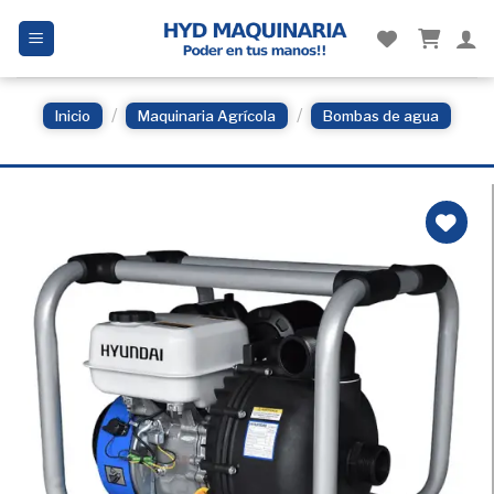
Skip
to
content
/
/
Inicio
Maquinaria Agrícola
Bombas de agua
Añadir
a la
Lista
de
deseos