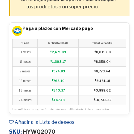
tus productos a un super precio.
Paga a plazos con Mercado pago
PLAZO
MENSUALIDAD
TOTAL A PAGAR
3 meses
$
2,671.89
$
8,015.68
6 meses
$
1,393.17
$
8,359.04
9 meses
$
974.83
$
8,773.44
12 meses
$
765.10
$
9,181.18
18 meses
$
549.37
$
9,888.62
24 meses
$
447.18
$
10,732.22
Las condiciones de pago serán determinados por el financiamiento de su banco emisor.
Añadir a la Lista de deseos
SKU:
HYWQ2070