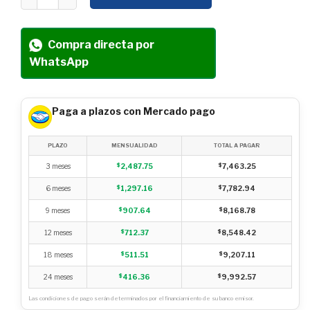
Compra directa por
WhatsApp
Paga a plazos con Mercado pago
PLAZO
MENSUALIDAD
TOTAL A PAGAR
3 meses
$
2,487.75
$
7,463.25
6 meses
$
1,297.16
$
7,782.94
9 meses
$
907.64
$
8,168.78
12 meses
$
712.37
$
8,548.42
18 meses
$
511.51
$
9,207.11
24 meses
$
416.36
$
9,992.57
Las condiciones de pago serán determinados por el financiamiento de su banco emisor.