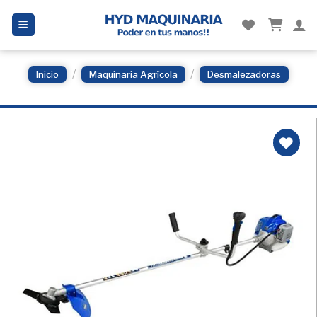
Skip
to
content
/
/
Inicio
Maquinaria Agrícola
Desmalezadoras
Añadir
a la
Lista
de
deseos