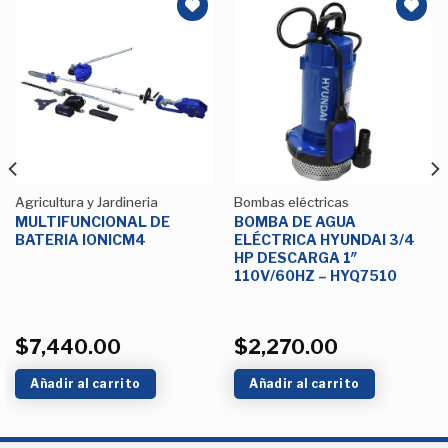
Añadir
Añadir
a la
a la
Lista de
Lista de
deseos
deseos
Agricultura y Jardineria
Bombas eléctricas
MULTIFUNCIONAL DE
BOMBA DE AGUA
BATERIA IONICM4
ELÉCTRICA HYUNDAI 3/4
HP DESCARGA 1″
110V/60HZ – HYQ7510
$
7,440.00
$
2,270.00
Añadir al carrito
Añadir al carrito