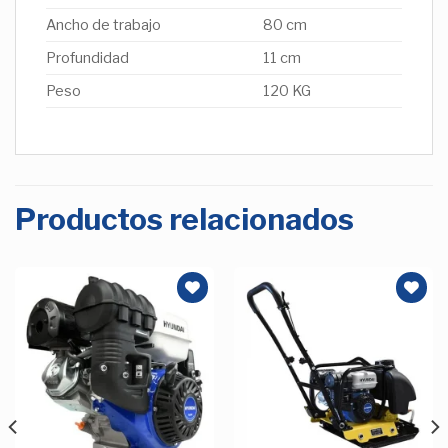
Ancho de trabajo
80 cm
Profundidad
11 cm
Peso
120 KG
Productos relacionados
Añadir
Añadir
a la
a la
Lista de
Lista de
deseos
deseos