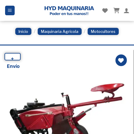
Skip
to
content
/
/
Inicio
Maquinaria Agrícola
Motocultores
+
Envío
Añadir
a la
Lista
de
deseos