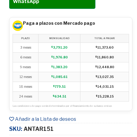
WhatsApp
Paga a plazos con Mercado pago
PLAZO
MENSUALIDAD
TOTAL A PAGAR
3 meses
$
3,791.20
$
11,373.60
6 meses
$
1,976.80
$
11,860.80
9 meses
$
1,383.20
$
12,448.80
12 meses
$
1,085.61
$
13,027.35
18 meses
$
779.51
$
14,031.15
24 meses
$
634.51
$
15,228.15
Las condiciones de pago serán determinados por el financiamiento de su banco emisor.
Añadir a la Lista de deseos
SKU:
ANTAR151