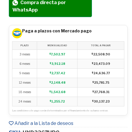
Compra directa por
WhatsApp
Paga a plazos con Mercado pago
PLAZO
MENSUALIDAD
TOTAL A PAGAR
3 meses
$
7,502.97
$
22,508.90
6 meses
$
3,912.18
$
23,473.09
9 meses
$
2,737.42
$
24,636.77
12 meses
$
2,148.48
$
25,781.75
18 meses
$
1,542.68
$
27,768.31
24 meses
$
1,255.72
$
30,137.23
Las condiciones de pago serán determinados por el financiamiento de su banco emisor.
Añadir a la Lista de deseos