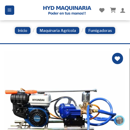
Skip
to
content
/
/
Inicio
Maquinaria Agrícola
Fumigadoras
Añadir
a la
Lista
de
deseos