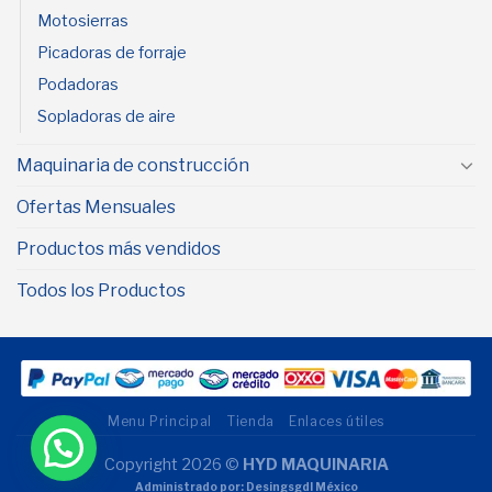
Motosierras
Picadoras de forraje
Podadoras
Sopladoras de aire
Maquinaria de construcción
Ofertas Mensuales
Productos más vendidos
Todos los Productos
Menu Principal
Tienda
Enlaces útiles
Copyright 2026 ©
HYD MAQUINARIA
Administrado por: Desingsgdl México