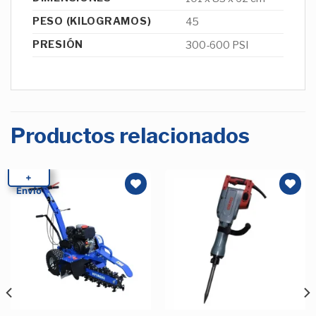
PESO (KILOGRAMOS)
45
PRESIÓN
300-600 PSI
Productos relacionados
+
Envío
Añadir
Añadir
a la
a la
Lista de
Lista de
deseos
deseos