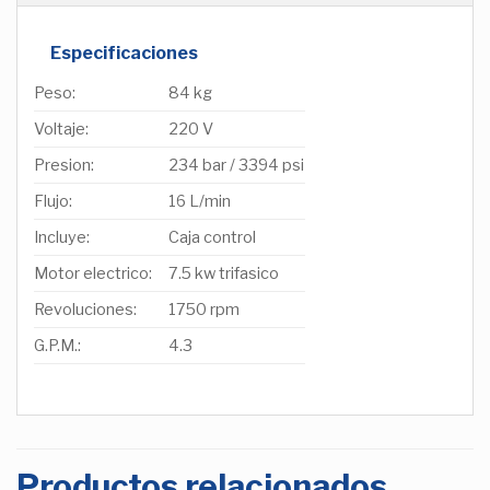
Especificaciones
Peso:
84 kg
Voltaje:
220 V
Presion:
234 bar / 3394 psi
Flujo:
16 L/min
Incluye:
Caja control
Motor electrico:
7.5 kw trifasico
Revoluciones:
1750 rpm
G.P.M.:
4.3
Productos relacionados