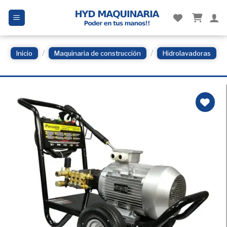
Skip
to
content
/
/
Inicio
Maquinaria de construcción
Hidrolavadoras
Añadir
a la
Lista
de
deseos