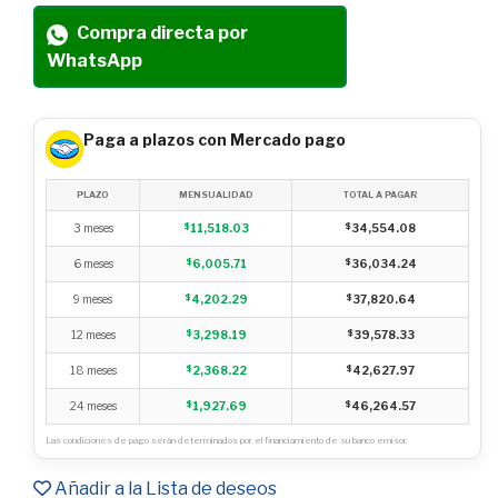
Compra directa por
WhatsApp
Paga a plazos con Mercado pago
PLAZO
MENSUALIDAD
TOTAL A PAGAR
3 meses
$
11,518.03
$
34,554.08
6 meses
$
6,005.71
$
36,034.24
9 meses
$
4,202.29
$
37,820.64
12 meses
$
3,298.19
$
39,578.33
18 meses
$
2,368.22
$
42,627.97
24 meses
$
1,927.69
$
46,264.57
Las condiciones de pago serán determinados por el financiamiento de su banco emisor.
Añadir a la Lista de deseos