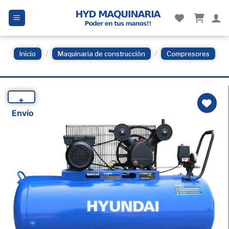
Skip
to
content
/
/
Inicio
Maquinaria de construcción
Compresores
+
Envío
Añadir
a la
Lista
de
deseos