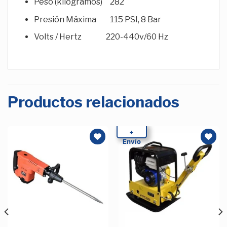
Peso (kilogramos) 282
Presión Máxima 115 PSI, 8 Bar
Volts / Hertz 220-440v/60 Hz
Productos relacionados
+
Envío
Añadir
Añadir
a la
a la
Lista de
Lista de
deseos
deseos