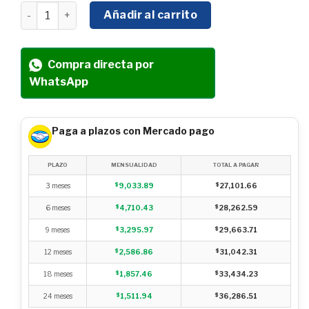
COMPRESOR HYUNDAI TRIFÁSICO 500 LTS 7.5 HP 115PS
Añadir al carrito
Compra directa por
WhatsApp
Paga a plazos con Mercado pago
PLAZO
MENSUALIDAD
TOTAL A PAGAR
3 meses
$
9,033.89
$
27,101.66
6 meses
$
4,710.43
$
28,262.59
9 meses
$
3,295.97
$
29,663.71
12 meses
$
2,586.86
$
31,042.31
18 meses
$
1,857.46
$
33,434.23
24 meses
$
1,511.94
$
36,286.51