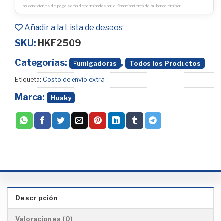
Las condiciones de pago serán determinados por el financiamiento de su banco emisor.
Añadir a la Lista de deseos
SKU:
HKF2509
Categorías:
,
Fumigadoras
Todos los Productos
Etiqueta:
Costo de envío extra
Marca:
Husky
Descripción
Valoraciones (0)