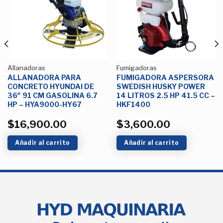
Lista de
Lista de
deseos
deseos
Allanadoras
Fumigadoras
ALLANADORA PARA
FUMIGADORA ASPERSORA
CONCRETO HYUNDAI DE
SWEDISH HUSKY POWER
36″ 91 CM GASOLINA 6.7
14 LITROS 2.5 HP 41.5 CC –
HP – HYA9000-HY67
HKF1400
$
16,900.00
$
3,600.00
Añadir al carrito
Añadir al carrito