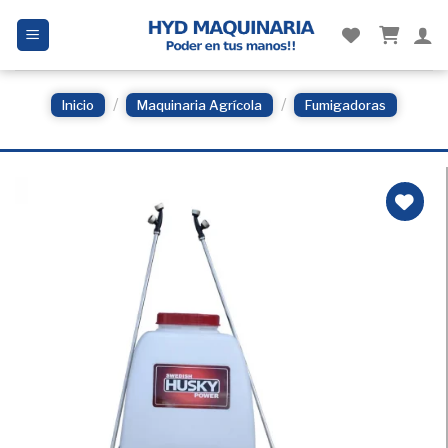
Skip
to
content
/
/
Inicio
Maquinaria Agrícola
Fumigadoras
Añadir
a la
Lista
de
deseos