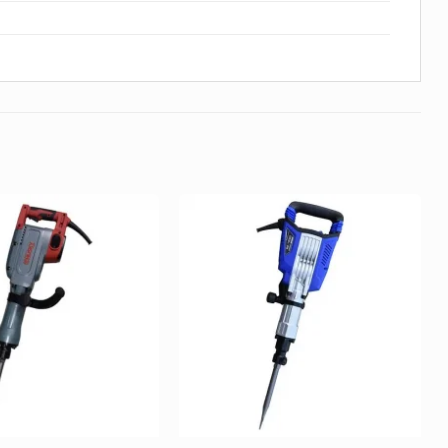
Añadir
Añadir
a la
a la
Lista de
Lista de
deseos
deseos