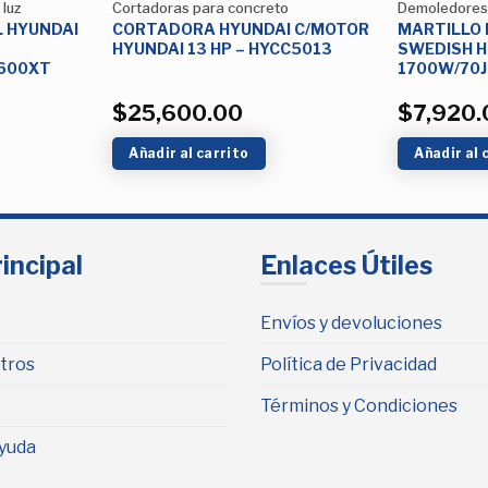
luz
Cortadoras para concreto
Demoledores
L HYUNDAI
CORTADORA HYUNDAI C/MOTOR
MARTILLO
HYUNDAI 13 HP – HYCC5013
SWEDISH 
600XT
1700W/70J
$
25,600.00
$
7,920.
Añadir al carrito
Añadir al 
incipal
Enlaces Útiles
Envíos y devoluciones
tros
Política de Privacidad
Términos y Condiciones
yuda