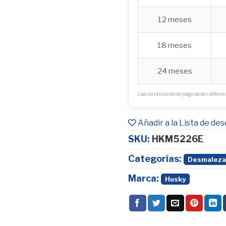
12 meses
18 meses
24 meses
Las condiciones de pago serán determi
Añadir a la Lista de de
SKU:
HKM5226E
Categorías:
Desmaleza
Marca:
Husky