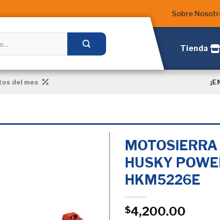
Sobre Nosotr
Tienda
¡E
os del mes
MOTOSIERRA
HUSKY POWER
HKM5226E
Añadir
a la
Lista
de
4,200.00
$
deseos