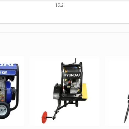
15.2
Añadir
Añadir
a la
a la
Lista de
Lista de
deseos
deseos