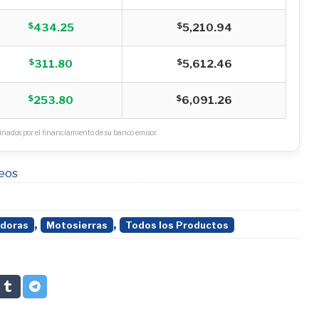
$
$
434.25
5,210.94
$
$
311.80
5,612.46
$
$
253.80
6,091.26
nados por el financiamiento de su banco emisor.
seos
,
,
doras
Motosierras
Todos los Productos