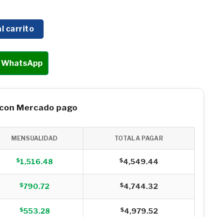
ONAL SWEDISH HUSKY POWER 52CC 2T C/EXTENSION - HKM
l carrito
r WhatsApp
 con Mercado pago
MENSUALIDAD
TOTAL A PAGAR
$
$
1,516.48
4,549.44
$
$
790.72
4,744.32
$
$
553.28
4,979.52