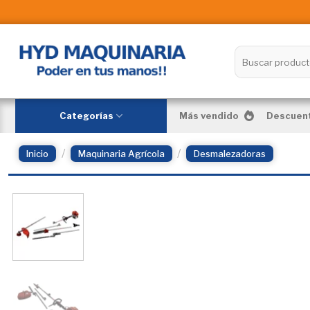
Skip
to
content
Buscar
por:
Categorías
Más vendido
Descuent
/
/
Inicio
Maquinaria Agrícola
Desmalezadoras