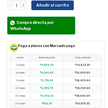
MOTOR PROFESIONAL DIESEL KOREI 10 HP C/ARRANQUE
Añadir al carrito
Compra directa por
WhatsApp
Paga a plazos con Mercado pago
PLAZO
MENSUALIDAD
TOTAL A PAGAR
3 meses
$
4,874.40
$
14,623.20
6 meses
$
2,541.60
$
15,249.60
9 meses
$
1,778.40
$
16,005.60
12 meses
$
1,395.79
$
16,749.45
18 meses
$
1,002.23
$
18,040.05
24 meses
$
815.79
$
19,579.05