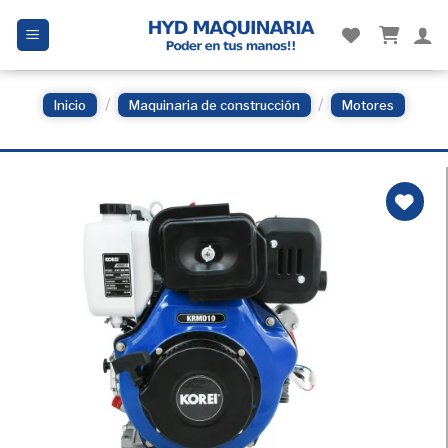
Skip
to
content
/
/
Inicio
Maquinaria de construcción
Motores
Añadir
a la
Lista
de
deseos