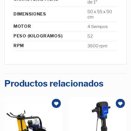
de 1″
50 x 55 x 50
DIMENSIONES
cm
MOTOR
4 tiempos
PESO (KILOGRAMOS)
52
RPM
3600 rpm
Productos relacionados
Añadir
Añadir
a la
a la
Lista de
Lista de
deseos
deseos