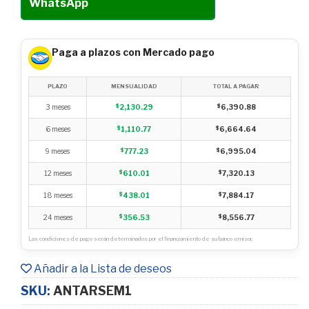
WhatsApp
Paga a plazos con Mercado pago
PLAZO
MENSUALIDAD
TOTAL A PAGAR
3 meses
$
2,130.29
$
6,390.88
6 meses
$
1,110.77
$
6,664.64
9 meses
$
777.23
$
6,995.04
12 meses
$
610.01
$
7,320.13
18 meses
$
438.01
$
7,884.17
24 meses
$
356.53
$
8,556.77
Las condiciones de pago serán determinados por el financiamiento de su banco emisor.
Añadir a la Lista de deseos
SKU:
ANTARSEM1