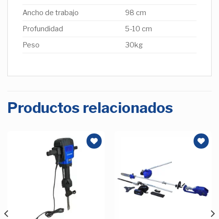
Ancho de trabajo
98 cm
Profundidad
5-10 cm
Peso
30kg
Productos relacionados
Añadir
Añadir
a la
a la
Lista de
Lista de
deseos
deseos