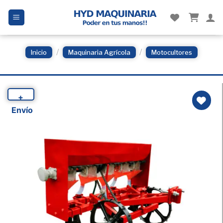
Skip
to
content
/
/
Inicio
Maquinaria Agrícola
Motocultores
+
Envío
Añadir
a la
Lista
de
deseos