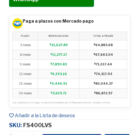
Paga a plazos con Mercado pago
PLAZO
MENSUALIDAD
TOTAL A PAGAR
3 meses
$
21,627.89
$
64,883.68
6 meses
$
11,277.17
$
67,663.04
9 meses
$
7,890.83
$
71,017.44
12 meses
$
6,193.16
$
74,317.93
18 meses
$
4,446.91
$
80,044.37
24 meses
$
3,619.71
$
86,872.97
Las condiciones de pago serán determinados por el financiamiento de su banco emisor.
Añadir a la Lista de deseos
SKU:
FS400LVS