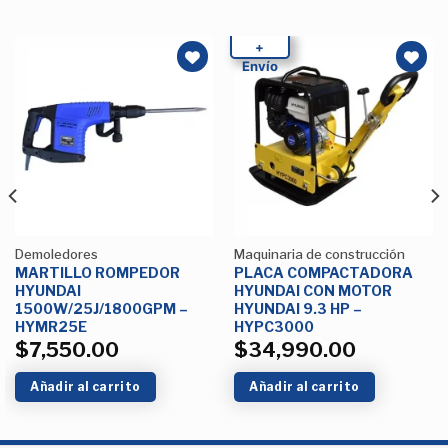
+
Envío
Añadir
Añadir
a la
a la
Lista de
Lista de
deseos
deseos
Demoledores
Maquinaria de construcción
MARTILLO ROMPEDOR
PLACA COMPACTADORA
HYUNDAI
HYUNDAI CON MOTOR
1500W/25J/1800GPM –
HYUNDAI 9.3 HP –
HYMR25E
HYPC3000
$
7,550.00
$
34,990.00
Añadir al carrito
Añadir al carrito