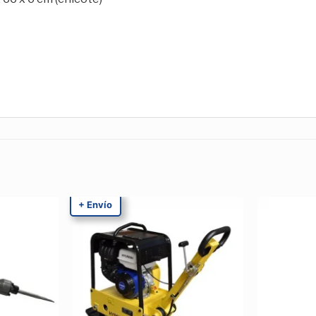
+ Envío
Añadir
Añadir
a la
a la
Lista de
Lista de
deseos
deseos