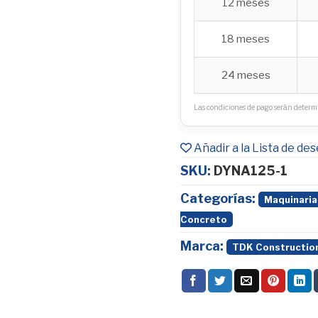
12 meses
18 meses
24 meses
Las condiciones de pago serán determi
Añadir a la Lista de de
SKU:
DYNA125-1
Categorías:
Maquinaria
Concreto
Marca:
TDK Constructio