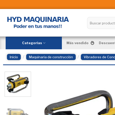
Skip
to
content
Buscar
por:
Categorías
Más vendido
Descuent
/
/
Inicio
Maquinaria de construcción
Vibradores de Con