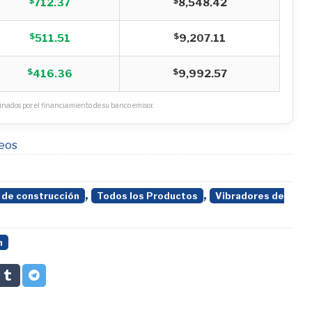
$
$
712.37
8,548.42
$
$
511.51
9,207.11
$
$
416.36
9,992.57
nados por el financiamiento de su banco emisor.
seos
,
,
 de construcción
Todos los Productos
Vibradores de
n