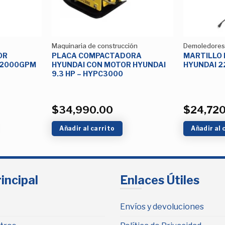
Maquinaria de construcción
Demoledores
OR
PLACA COMPACTADORA
MARTILLO
/2000GPM
HYUNDAI CON MOTOR HYUNDAI
HYUNDAI 2
9.3 HP – HYPC3000
$
34,990.00
$
24,72
Añadir al carrito
Añadir al 
incipal
Enlaces Útiles
Envíos y devoluciones