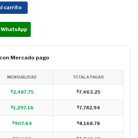
 110V/60HZ C/CHICOTE DE 38MM X 3.5MTS - DYNA135 cant
l carrito
r WhatsApp
 con Mercado pago
MENSUALIDAD
TOTAL A PAGAR
$
$
2,487.75
7,463.25
$
$
1,297.16
7,782.94
$
$
907.64
8,168.78