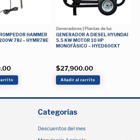
Generadores | Plantas de luz
 ROMPEDOR HAMMER
GENERADOR A DIESEL HYUNDAI
200W 78J – HYMR78E
5.5 KW MOTOR 10 HP
MONOFÁSICO – HYED600XT
0.00
$
27,900.00
carrito
Añadir al carrito
Categorías
Descuentos del mes