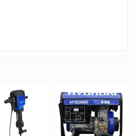
Añadir
Añadir
a la
a la
Lista de
Lista de
deseos
deseos