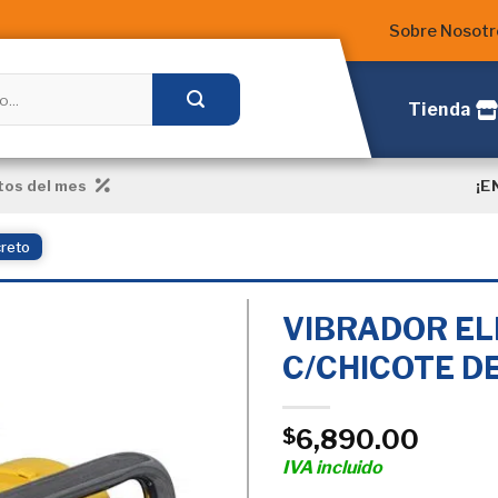
Sobre Nosotr
Tienda
¡E
os del mes
creto
VIBRADOR EL
C/CHICOTE D
Añadir
a la
6,890.00
$
Lista
de
IVA incluido
deseos