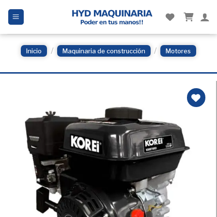
Skip
to
content
/
/
Inicio
Maquinaria de construcción
Motores
Añadir
a la
Lista
de
deseos