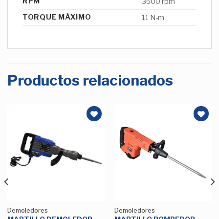
RPM
3600 rpm
TORQUE MÁXIMO
11 N-m
Productos relacionados
Añadir
Añadir
a la
a la
Lista de
Lista de
deseos
deseos
Demoledores
Demoledores