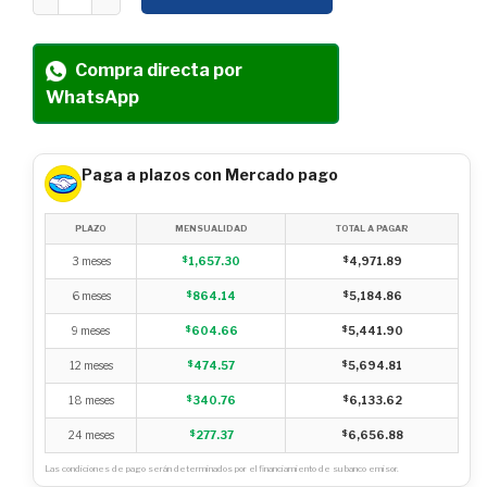
Compra directa por
WhatsApp
Paga a plazos con Mercado pago
PLAZO
MENSUALIDAD
TOTAL A PAGAR
3 meses
$
1,657.30
$
4,971.89
6 meses
$
864.14
$
5,184.86
9 meses
$
604.66
$
5,441.90
12 meses
$
474.57
$
5,694.81
18 meses
$
340.76
$
6,133.62
24 meses
$
277.37
$
6,656.88
Las condiciones de pago serán determinados por el financiamiento de su banco emisor.