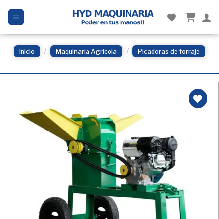
Skip
to
content
/
/
Inicio
Maquinaria Agrícola
Picadoras de forraje
Añadir
a la
Lista
de
deseos