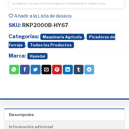
Las condiciones de pago serán determinados por el financiamiento de su banco emisor.
Añadir a la Lista de deseos
SKU:
RKP2000B-HY67
Categorías:
,
Maquinaria Agrícola
Picadoras de
,
forraje
Todos los Productos
Marca:
Hyundai
Descripción
Información adicional