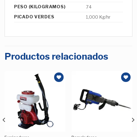
PESO (KILOGRAMOS)
74
PICADO VERDES
1,000 Kg/hr
Productos relacionados
Añadir
Añadir
a la
a la
Lista de
Lista de
deseos
deseos