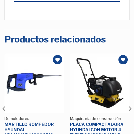
Productos relacionados
Añadir
Añadir
a la
a la
Lista de
Lista de
deseos
deseos
Demoledores
Maquinaria de construcción
MARTILLO ROMPEDOR
PLACA COMPACTADORA
HYUNDAI
HYUNDAI CON MOTOR 4