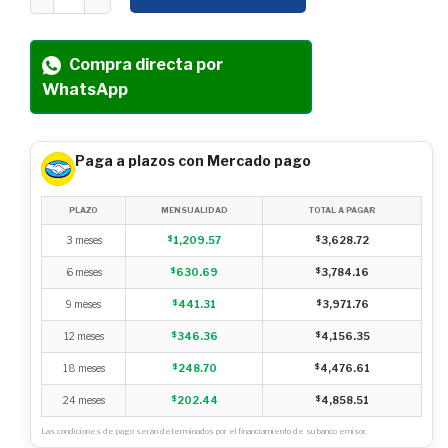
Compra directa por
WhatsApp
Paga a plazos con Mercado pago
PLAZO
MENSUALIDAD
TOTAL A PAGAR
3 meses
$
1,209.57
$
3,628.72
6 meses
$
630.69
$
3,784.16
9 meses
$
441.31
$
3,971.76
12 meses
$
346.36
$
4,156.35
18 meses
$
248.70
$
4,476.61
24 meses
$
202.44
$
4,858.51
Las condiciones de pago serán determinados por el financiamiento de su banco emisor.