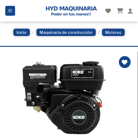
Skip
to
content
/
/
Inicio
Maquinaria de construcción
Motores
Añadir
a la
Lista
de
deseos