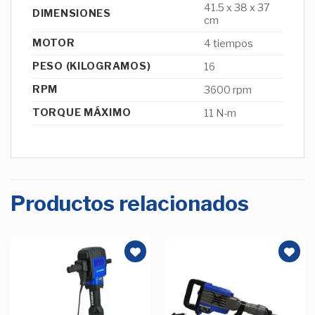
41.5 x 38 x 37
DIMENSIONES
cm
MOTOR
4 tiempos
PESO (KILOGRAMOS)
16
RPM
3600 rpm
TORQUE MÁXIMO
11 N-m
Productos relacionados
Añadir
Añadir
a la
a la
Lista de
Lista de
deseos
deseos