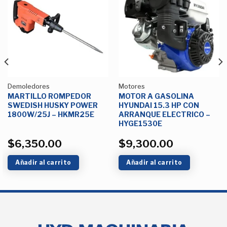
Añadir
Añadir
a la
a la
Lista de
Lista de
deseos
deseos
Demoledores
Motores
MARTILLO ROMPEDOR
MOTOR A GASOLINA
SWEDISH HUSKY POWER
HYUNDAI 15.3 HP CON
1800W/25J – HKMR25E
ARRANQUE ELECTRICO –
HYGE1530E
$
6,350.00
$
9,300.00
Añadir al carrito
Añadir al carrito