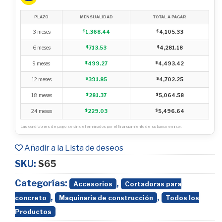
PLAZO
MENSUALIDAD
TOTAL A PAGAR
3 meses
$
1,368.44
$
4,105.33
6 meses
$
713.53
$
4,281.18
9 meses
$
499.27
$
4,493.42
12 meses
$
391.85
$
4,702.25
18 meses
$
281.37
$
5,064.58
24 meses
$
229.03
$
5,496.64
Las condiciones de pago serán determinados por el financiamiento de su banco emisor.
Añadir a la Lista de deseos
SKU:
S65
Categorías:
,
Accesorios
Cortadoras para
,
,
concreto
Maquinaria de construcción
Todos los
Productos