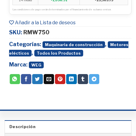
Las condiciones de pago serán determinados por el financiamiento de su banco emisor.
Añadir a la Lista de deseos
SKU:
RMW750
Categorías:
,
Maquinaria de construcción
Motores
,
elécticos
Todos los Productos
Marca:
WEG
Descripción