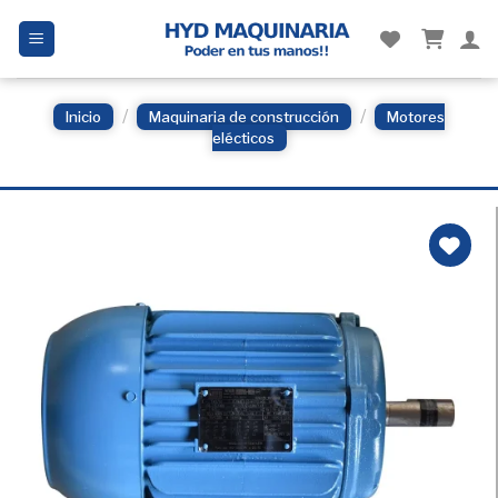
Skip
to
content
/
/
Inicio
Maquinaria de construcción
Motores
elécticos
Añadir
a la
Lista
de
deseos