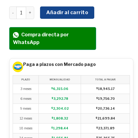
MOTOR ELÉCTRICO TRIFASICO PROFESIONAL WEG MOD.
Añadir al carrito
Compra directa por
WhatsApp
Paga a plazos con Mercado pago
PLAZO
MENSUALIDAD
TOTAL A PAGAR
3 meses
$
6,315.06
$
18,945.17
6 meses
$
3,292.78
$
19,756.70
9 meses
$
2,304.02
$
20,736.14
12 meses
$
1,808.32
$
21,699.84
18 meses
$
1,298.44
$
23,371.89
24 meses
$
1,056.91
$
25,365.75