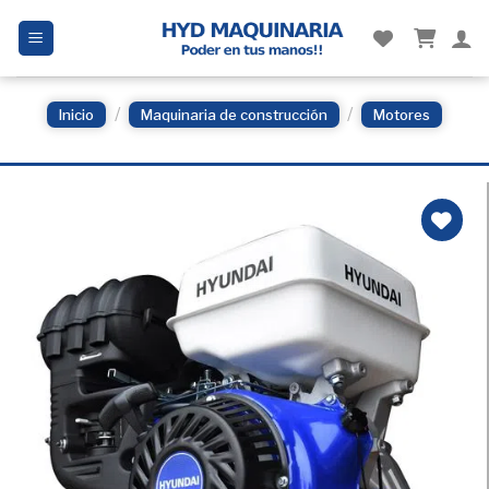
Skip
to
content
/
/
Inicio
Maquinaria de construcción
Motores
Añadir
a la
Lista
de
deseos