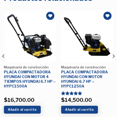
Añadir
Añadir
a la
a la
Lista de
Lista de
deseos
deseos
Maquinaria de construcción
Maquinaria de construcción
PLACA COMPACTADORA
PLACA COMPACTADORA
HYUNDAI CON MOTOR 4
HYUNDAI CON MOTOR
TIEMPOS HYUNDAI 6.7 HP –
HYUNDAI 6.7 HP –
HYPC1500A
HYPC1250A
$
16,700.00
$
14,500.00
Valorado
con
5.00
de 5
Añadir al carrito
Añadir al carrito