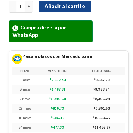
MOTOR DE GASOLINA DE 13.1 HP 4 TIEMPOS MARCA HYU
Añadir al carrito
Compra directa por
WhatsApp
Paga a plazos con Mercado pago
PLAZO
MENSUALIDAD
TOTAL A PAGAR
3 meses
$
2,852.43
$
8,557.28
6 meses
$
1,487.31
$
8,923.84
9 meses
$
1,040.69
$
9,366.24
12 meses
$
816.79
$
9,801.53
18 meses
$
586.49
$
10,556.77
24 meses
$
477.39
$
11,457.37