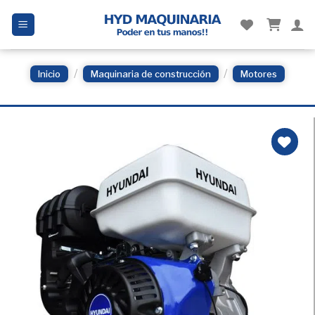
Skip
to
content
/
/
Inicio
Maquinaria de construcción
Motores
Añadir
a la
Lista
de
deseos