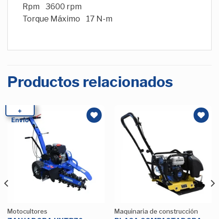
Rpm 3600 rpm
Torque Máximo 17 N-m
Productos relacionados
+
Envío
Añadir
Añadir
a la
a la
Lista de
Lista de
deseos
deseos
Motocultores
Maquinaria de construcción