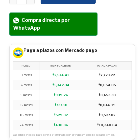
Compra directa por
WhatsApp
Paga a plazos con Mercado pago
PLAZO
MENSUALIDAD
TOTAL A PAGAR
3 meses
$
2,574.41
$
7,723.22
6 meses
$
1,342.34
$
8,054.05
9 meses
$
939.26
$
8,453.33
12 meses
$
737.18
$
8,846.19
18 meses
$
529.32
$
9,527.82
24 meses
$
430.86
$
10,340.64
Las condiciones de pago serán determinados por el financiamiento de su banco emisor.