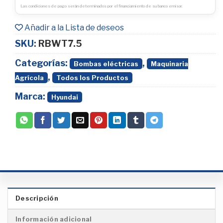
Las condiciones de pago serán determinados por el financiamiento de su banco emisor.
Añadir a la Lista de deseos
SKU:
RBWT7.5
Categorías:
,
Bombas eléctricas
Maquinaria
,
Agrícola
Todos los Productos
Marca:
Hyundai
Descripción
Información adicional