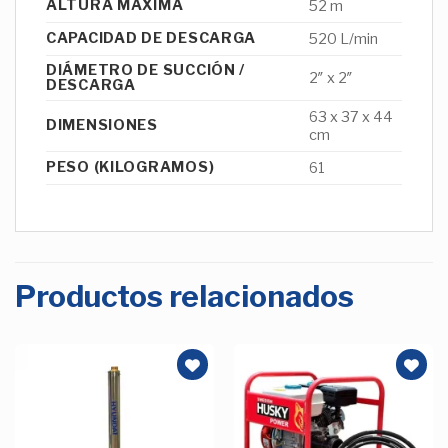
ALTURA MÁXIMA
52 m
CAPACIDAD DE DESCARGA
520 L/min
DIÁMETRO DE SUCCIÓN /
2″ x 2″
DESCARGA
63 x 37 x 44
DIMENSIONES
cm
PESO (KILOGRAMOS)
61
Productos relacionados
Añadir
Añadir
a la
a la
Lista de
Lista de