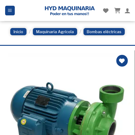
Skip
to
content
/
/
Inicio
Maquinaria Agrícola
Bombas eléctricas
Añadir
a la
Lista
de
deseos