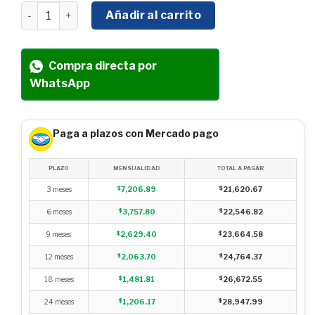
BOMBA DE AGUA ELÉCTRICA TRIFÁSICA RAYKEN 7.5 HP 2
Añadir al carrito
Compra directa por
WhatsApp
Paga a plazos con Mercado pago
PLAZO
MENSUALIDAD
TOTAL A PAGAR
3 meses
$
7,206.89
$
21,620.67
6 meses
$
3,757.80
$
22,546.82
9 meses
$
2,629.40
$
23,664.58
12 meses
$
2,063.70
$
24,764.37
18 meses
$
1,481.81
$
26,672.55
24 meses
$
1,206.17
$
28,947.99