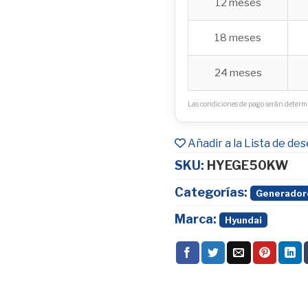
12 meses
18 meses
24 meses
Las condiciones de pago serán determi
Añadir a la Lista de de
SKU:
HYEGE50KW
Categorías:
Generadore
Marca:
Hyundai