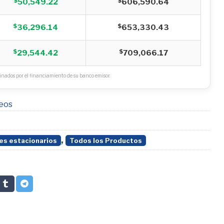
$
$
50,549.22
606,590.64
$
$
36,296.14
653,330.43
$
$
29,544.42
709,066.17
nados por el financiamiento de su banco emisor.
seos
,
s estacionarios
Todos los Productos