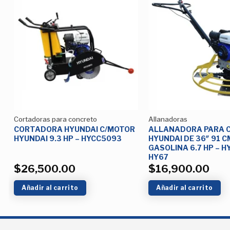
Añadir
a la
Lista de
deseos
Cortadoras para concreto
Allanadoras
P
CORTADORA HYUNDAI C/MOTOR
ALLANADORA PARA 
HYUNDAI 9.3 HP – HYCC5093
HYUNDAI DE 36″ 91 C
GASOLINA 6.7 HP – H
HY67
$
26,500.00
$
16,900.00
Añadir al carrito
Añadir al carrito