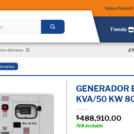
Sobre Nosotr
Tienda
¡E
os del mes
ionarios
GENERADOR E
KVA/50 KW 8
Añadir
a la
488,910.00
$
Lista
de
IVA incluido
deseos