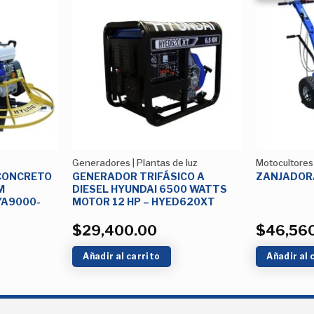
Añadir
Añadir
a la
a la
Lista de
Lista de
deseos
deseos
Generadores | Plantas de luz
Motocultores
CONCRETO
GENERADOR TRIFÁSICO A
ZANJADOR
M
DIESEL HYUNDAI 6500 WATTS
YA9000-
MOTOR 12 HP – HYED620XT
$
29,400.00
$
46,56
Añadir al carrito
Añadir al 