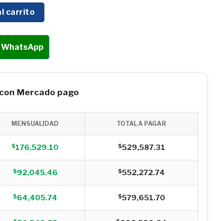
O HYUNDAI 93 KVA/50 KW 80HP - HYEGE50KW cantidad
l carrito
r WhatsApp
 con Mercado pago
MENSUALIDAD
TOTAL A PAGAR
$
$
176,529.10
529,587.31
$
$
92,045.46
552,272.74
$
$
64,405.74
579,651.70