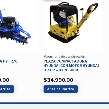
Añadir
Añadir
a la
a la
Lista de
Lista de
deseos
deseos
Maquinaria de construcción
PLACA COMPACTADORA
A HYTR70
HYUNDAI CON MOTOR HYUNDAI
9.3 HP – HYPC3000
0.00
$
34,990.00
carrito
Añadir al carrito