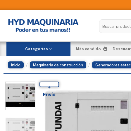
Skip
to
content
Buscar
por:
Categorías
Más vendido
Descuent
/
/
Inicio
Maquinaria de construcción
Generadores estac
+
Envío