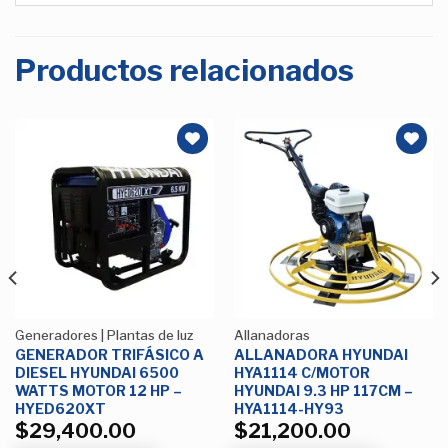
Productos relacionados
Añadir
Añadir
a la
a la
Lista de
Lista de
deseos
deseos
Generadores | Plantas de luz
Allanadoras
GENERADOR TRIFÁSICO A
ALLANADORA HYUNDAI
DIESEL HYUNDAI 6500
HYA1114 C/MOTOR
WATTS MOTOR 12 HP –
HYUNDAI 9.3 HP 117CM –
HYED620XT
HYA1114-HY93
$
29,400.00
$
21,200.00