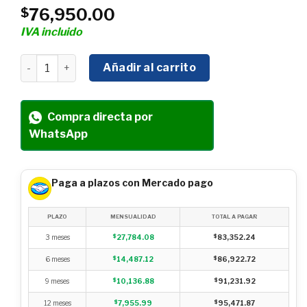
76,950.00
$
IVA incluido
GENERADOR HYUNDAI TRIFUEL FUNCIONA CON GAS NATU
Añadir al carrito
Compra directa por
WhatsApp
Paga a plazos con Mercado pago
PLAZO
MENSUALIDAD
TOTAL A PAGAR
3 meses
$
27,784.08
$
83,352.24
6 meses
$
14,487.12
$
86,922.72
9 meses
$
10,136.88
$
91,231.92
12 meses
$
7,955.99
$
95,471.87