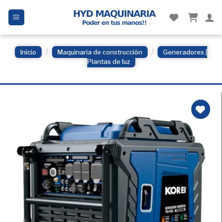
Skip
to
content
/
/
Inicio
Maquinaria de construcción
Generadores |
Plantas de luz
Añadir
a la
Lista
de
deseos