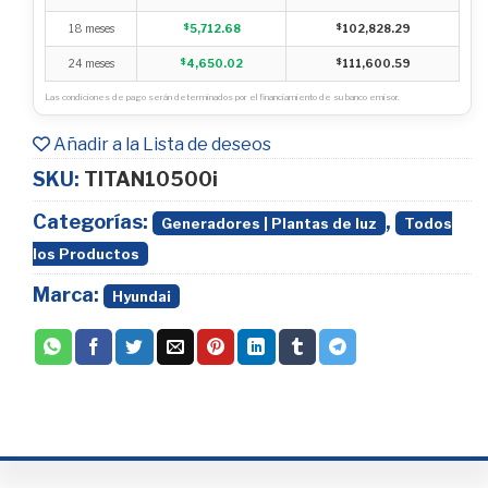
18 meses
$
5,712.68
$
102,828.29
24 meses
$
4,650.02
$
111,600.59
Las condiciones de pago serán determinados por el financiamiento de su banco emisor.
Añadir a la Lista de deseos
SKU:
TITAN10500i
Categorías:
,
Generadores | Plantas de luz
Todos
los Productos
Marca:
Hyundai