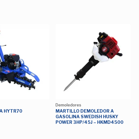
Añadir
Añadir
a la
a la
Lista de
Lista de
deseos
deseos
Demoledores
MARTILLO DEMOLEDOR A
A HYTR70
GASOLINA SWEDISH HUSKY
POWER 3HP/45J – HKMD4500