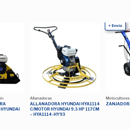
+ Envío
Añadir
Añadir
a la
a la
Lista de
Lista de
deseos
deseos
ón
Allanadoras
Motocultores
RA
ALLANADORA HYUNDAI HYA1114
ZANJADOR
 HYUNDAI
C/MOTOR HYUNDAI 9.3 HP 117CM
– HYA1114-HY93