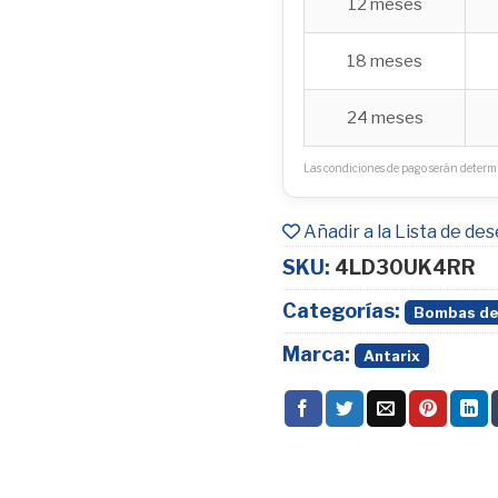
12 meses
18 meses
24 meses
Las condiciones de pago serán determi
Añadir a la Lista de de
SKU:
4LD30UK4RR
Categorías:
Bombas de
Marca:
Antarix