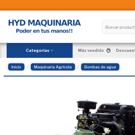
Skip
to
content
Buscar
por:
Categorías
Más vendido
Descuent
/
/
Inicio
Maquinaria Agrícola
Bombas de agua