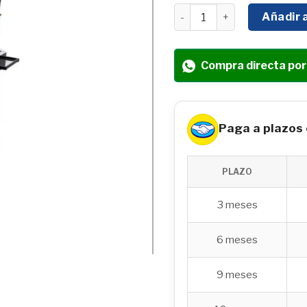
MOTOBOMBA DIESEL 4X4"
Añadir a
Compra directa po
Paga a plazos
PLAZO
3 meses
6 meses
9 meses