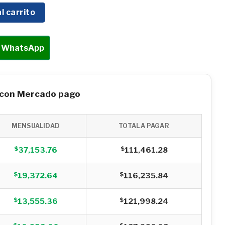
 CENTRIFUGA ANTARIX 30HP - 4LD30UK4RR cantidad
l carrito
r WhatsApp
 con Mercado pago
MENSUALIDAD
TOTAL A PAGAR
$
$
37,153.76
111,461.28
$
$
19,372.64
116,235.84
$
$
13,555.36
121,998.24