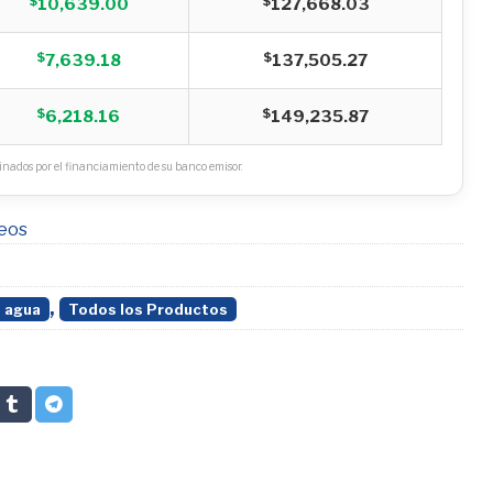
$
$
10,639.00
127,668.03
$
$
7,639.18
137,505.27
$
$
6,218.16
149,235.87
nados por el financiamiento de su banco emisor.
seos
,
 agua
Todos los Productos