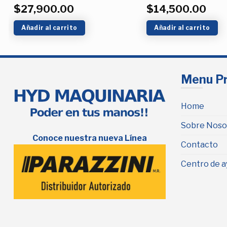
$
27,900.00
$
14,500.00
Valorado
con
5.00
de 5
Añadir al carrito
Añadir al carrito
Menu Pr
Home
Sobre Noso
Conoce nuestra nueva Línea
Contacto
Centro de a