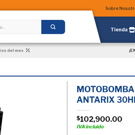
Sobre Nosotr
Tienda
¡E
os del mes
MOTOBOMBA 
ANTARIX 30H
Añadir
a la
102,900.00
$
Lista
de
IVA incluido
deseos