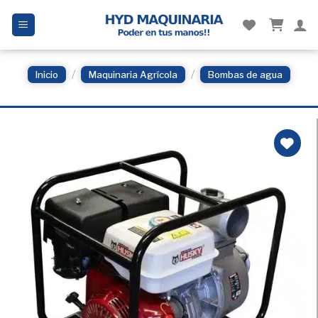
Skip
to
content
/
/
Inicio
Maquinaria Agrícola
Bombas de agua
Añadir
a la
Lista
de
deseos