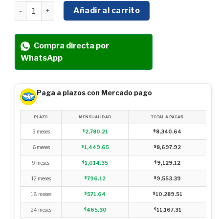
MOTOBOMBA AUTOCEBANTE SWEDISH HUSKY POWER 13H
Añadir al carrito
Compra directa por
WhatsApp
Paga a plazos con Mercado pago
PLAZO
MENSUALIDAD
TOTAL A PAGAR
3 meses
$
2,780.21
$
8,340.64
6 meses
$
1,449.65
$
8,697.92
9 meses
$
1,014.35
$
9,129.12
12 meses
$
796.12
$
9,553.39
18 meses
$
571.64
$
10,289.51
24 meses
$
465.30
$
11,167.31