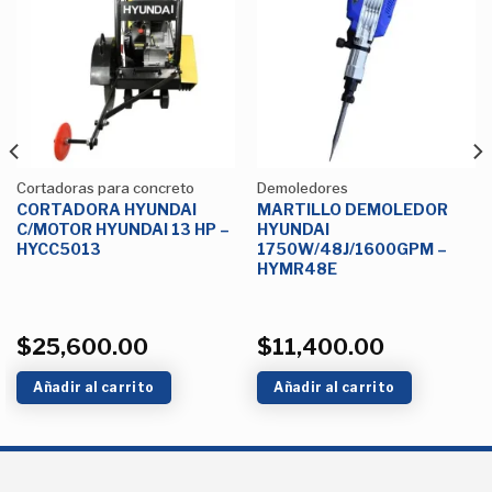
Añadir
Añadir
a la
a la
Lista de
Lista de
deseos
deseos
Cortadoras para concreto
Demoledores
CORTADORA HYUNDAI
MARTILLO DEMOLEDOR
C/MOTOR HYUNDAI 13 HP –
HYUNDAI
HYCC5013
1750W/48J/1600GPM –
HYMR48E
$
25,600.00
$
11,400.00
Añadir al carrito
Añadir al carrito