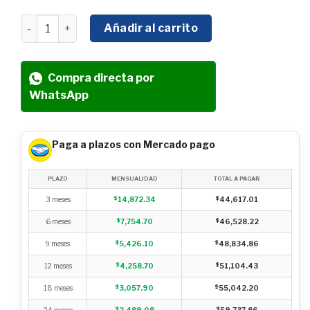
MOTOR ELÉCTRICO TRIFASICO PROFESIONAL WEG MOD
Añadir al carrito
Compra directa por
WhatsApp
Paga a plazos con Mercado pago
PLAZO
MENSUALIDAD
TOTAL A PAGAR
3 meses
$
14,872.34
$
44,617.01
6 meses
$
7,754.70
$
46,528.22
9 meses
$
5,426.10
$
48,834.86
12 meses
$
4,258.70
$
51,104.43
18 meses
$
3,057.90
$
55,042.20
24 meses
$
2,489.08
$
59,737.86