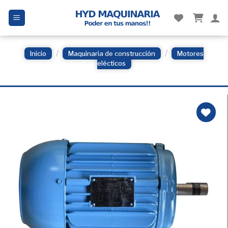
Skip
to
content
/
/
Inicio
Maquinaria de construcción
Motores
elécticos
Añadir
a la
Lista
de
deseos