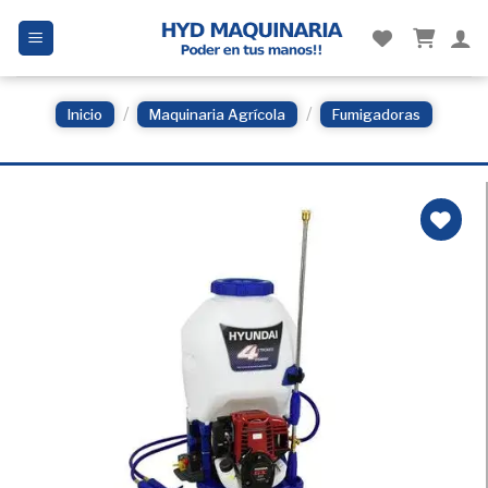
Skip
to
content
/
/
Inicio
Maquinaria Agrícola
Fumigadoras
Añadir
a la
Lista
de
deseos