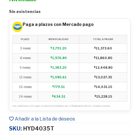
Sin existencias
Paga a plazos con Mercado pago
PLAZO
MENSUALIDAD
TOTAL A PAGAR
3 meses
$
3,791.20
$
11,373.60
6 meses
$
1,976.80
$
11,860.80
9 meses
$
1,383.20
$
12,448.80
12 meses
$
1,085.61
$
13,027.35
18 meses
$
779.51
$
14,031.15
24 meses
$
634.51
$
15,228.15
Las condiciones de pago serán determinados por el financiamiento de su banco emisor.
Añadir a la Lista de deseos
SKU:
HYD4035T