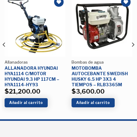
Añadir
Añadir
a la
a la
Lista de
Lista de
deseos
deseos
Allanadoras
Bombas de agua
ALLANADORA HYUNDAI
MOTOBOMBA
HYA1114 C/MOTOR
AUTOCEBANTE SWEDISH
HYUNDAI 9.3 HP 117CM –
HUSKY 6.5 HP 3X3 4
HYA1114-HY93
TIEMPOS – RLB3365M
$
21,200.00
$
3,600.00
Añadir al carrito
Añadir al carrito