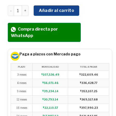
GENERADOR ESTACIONARIO TDK 62.5 KVA/50 KW 80 HP 
Añadir al carrito
Compra directa por
WhatsApp
Paga a plazos con Mercado pago
PLAZO
MENSUALIDAD
TOTAL A PAGAR
3 meses
$
107,536.49
$
322,609.46
6 meses
$
56,071.46
$
336,428.77
9 meses
$
39,234.14
$
353,107.25
12 meses
$
30,793.14
$
369,517.68
18 meses
$
22,110.57
$
397,990.23
24 meses
$
17,997.62
$
431,942.85