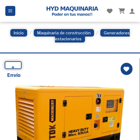
Skip
to
content
/
/
Inicio
Maquinaria de construcción
Generadores
estacionarios
+
Envío
Añadir
a la
Lista
de
deseos