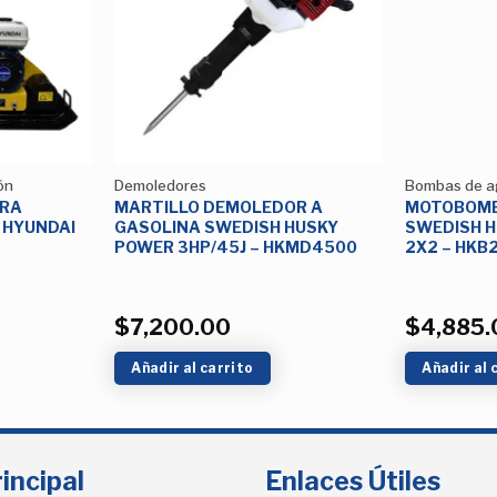
Lista de
Lista de
deseos
deseos
ón
Demoledores
Bombas de a
RA
MARTILLO DEMOLEDOR A
MOTOBOMB
 HYUNDAI
GASOLINA SWEDISH HUSKY
SWEDISH H
POWER 3HP/45J – HKMD4500
2X2 – HKB
$
7,200.00
$
4,885.
Añadir al carrito
Añadir al 
incipal
Enlaces Útiles