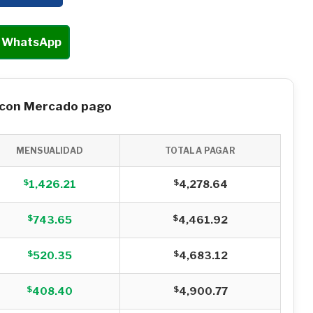
r WhatsApp
 con Mercado pago
MENSUALIDAD
TOTAL A PAGAR
$
$
1,426.21
4,278.64
$
$
743.65
4,461.92
$
$
520.35
4,683.12
$
$
408.40
4,900.77