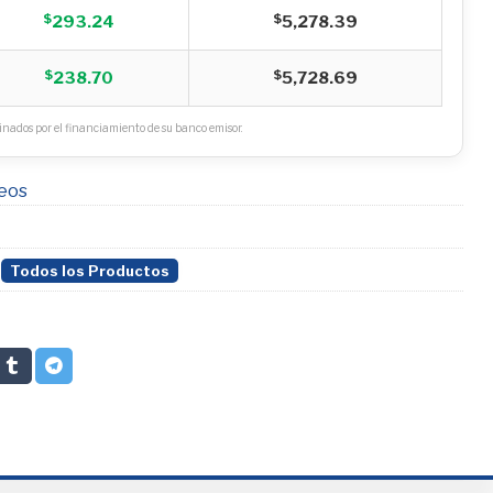
$
$
293.24
5,278.39
$
$
238.70
5,728.69
nados por el financiamiento de su banco emisor.
seos
,
Todos los Productos