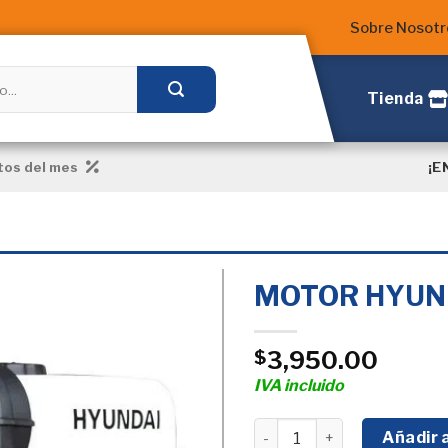
Sobre Nosotr
Tienda
¡E
os del mes
MOTOR HYUND
3,950.00
$
Añadir
a la
IVA incluido
Lista
de
MOTOR HYUNDAI 6.7 HP - 
Añadir a
deseos