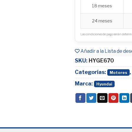
18 meses
24 meses
Las condiciones de pago serán determi
Añadir a la Lista de de
SKU:
HYGE670
Categorías:
Motores
Marca:
Hyundai