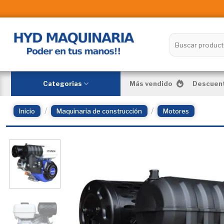
Skip
to
content
Buscar
por:
Categorías
Más vendido
Descuent
/
/
Inicio
Maquinaria de construcción
Motores