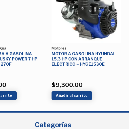
Lista de
Lista de
deseos
deseos
gua
Motores
A A GASOLINA
MOTOR A GASOLINA HYUNDAI
USKY POWER 7 HP
15.3 HP CON ARRANQUE
2270F
ELECTRICO – HYGE1530E
00
$
9,300.00
carrito
Añadir al carrito
Categorías