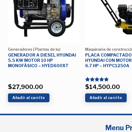
Lista de
deseos
Generadores | Plantas de luz
Maquinaria de construcci
GENERADOR A DIESEL HYUNDAI
PLACA COMPACTADO
5.5 KW MOTOR 10 HP
HYUNDAI CON MOTOR
MONOFÁSICO – HYED600XT
6.7 HP – HYPC1250A
$
27,900.00
$
14,500.00
Valorado
con
5.00
de 5
Añadir al carrito
Añadir al carrito
Menu Pr