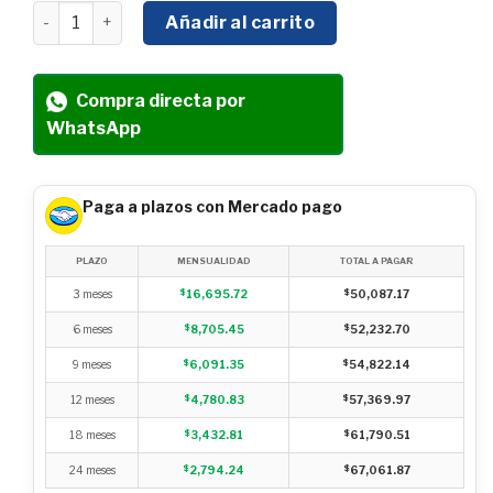
BAILARINA APISONADOR HYUNDAI CON MOTOR ROBIN 4 
Añadir al carrito
Compra directa por
WhatsApp
Paga a plazos con Mercado pago
PLAZO
MENSUALIDAD
TOTAL A PAGAR
3 meses
$
16,695.72
$
50,087.17
6 meses
$
8,705.45
$
52,232.70
9 meses
$
6,091.35
$
54,822.14
12 meses
$
4,780.83
$
57,369.97
18 meses
$
3,432.81
$
61,790.51
24 meses
$
2,794.24
$
67,061.87