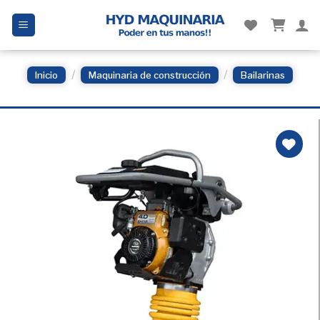
Skip
to
content
/
/
Inicio
Maquinaria de construcción
Bailarinas
Añadir
a la
Lista
de
deseos