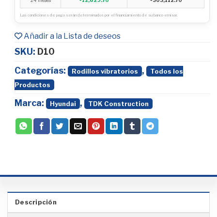
Las condiciones de pago serán determinados por el financiamiento de su banco emisor.
Añadir a la Lista de deseos
SKU:
D10
Categorías:
,
Rodillos vibratorios
Todos los
Productos
Marca:
,
Hyundai
TDK Construction
Descripción