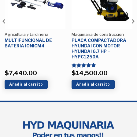
deseos
deseos
Agricultura y Jardineria
Maquinaria de construcción
MULTIFUNCIONAL DE
PLACA COMPACTADORA
BATERIA IONICM4
HYUNDAI CON MOTOR
HYUNDAI 6.7 HP –
HYPC1250A
$
7,440.00
$
14,500.00
Valorado
con
5.00
de 5
Añadir al carrito
Añadir al carrito