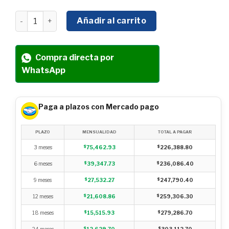
RODILLO VIBRATORIO DOBLE VECKER MOTOR DIESEL 10
Añadir al carrito
Compra directa por
WhatsApp
Paga a plazos con Mercado pago
PLAZO
MENSUALIDAD
TOTAL A PAGAR
3 meses
$
75,462.93
$
226,388.80
6 meses
$
39,347.73
$
236,086.40
9 meses
$
27,532.27
$
247,790.40
12 meses
$
21,608.86
$
259,306.30
18 meses
$
15,515.93
$
279,286.70
24 meses
$
12,629.70
$
303,112.70