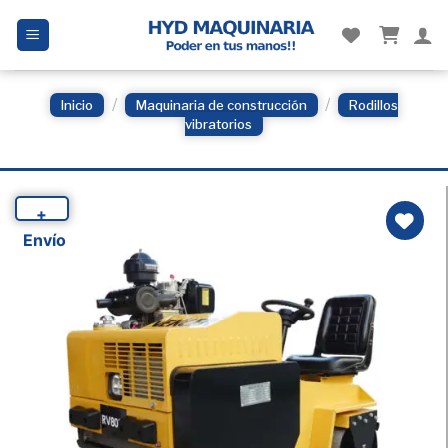
Skip
to
content
/
/
Inicio
Maquinaria de construcción
Rodillos
vibratorios
+
Envío
Añadir
a la
Lista
de
deseos