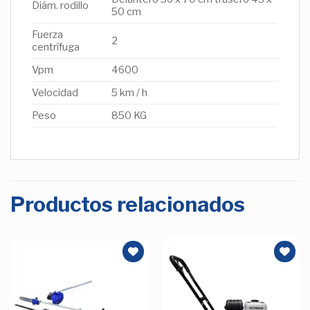
Diám. rodillo
50 cm
Fuerza
2
centrífuga
Vpm
4600
Velocidad
5 km / h
Peso
850 KG
Productos relacionados
Añadir
Añadir
a la
a la
Lista de
Lista de