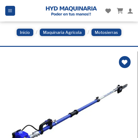
Skip
to
content
/
/
Inicio
Maquinaria Agrícola
Motosierras
Añadir
a la
Lista
de
deseos