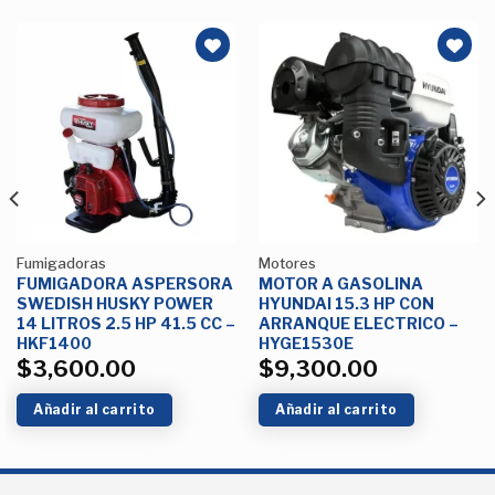
Añadir
Añadir
a la
a la
Lista de
Lista de
deseos
deseos
Fumigadoras
Motores
FUMIGADORA ASPERSORA
MOTOR A GASOLINA
SWEDISH HUSKY POWER
HYUNDAI 15.3 HP CON
14 LITROS 2.5 HP 41.5 CC –
ARRANQUE ELECTRICO –
HKF1400
HYGE1530E
$
3,600.00
$
9,300.00
Añadir al carrito
Añadir al carrito