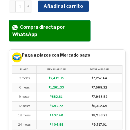
MOTOSIERRA TELESCÓPICA HYUNDAI C/BARRA DE 12 PU
Añadir al carrito
Compra directa por
WhatsApp
Paga a plazos con Mercado pago
PLAZO
MENSUALIDAD
TOTAL A PAGAR
3 meses
$
2,419.15
$
7,257.44
6 meses
$
1,261.39
$
7,568.32
9 meses
$
882.61
$
7,943.52
12 meses
$
692.72
$
8,312.69
18 meses
$
497.40
$
8,953.21
24 meses
$
404.88
$
9,717.01